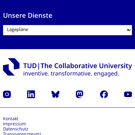
Unsere Dienste
Instagram
LinkedIn
Bluesky
Mastodon
Facebook
Yout
Kontakt
Impressum
Datenschutz
Transparenzgesetz