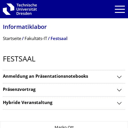
Zur Hauptnavigation springen
Zur Suche springen
Zum Inhalt springen
Informatiklabor
Breadcrumb-Menü
Startseite
Fakultäts-IT
Festsaal
FESTSAAL
Anmeldung an Präsentationsnotebooks
Präsenzvortrag
Hybride Veranstaltung
Zu dieser Seite
Marko Ott