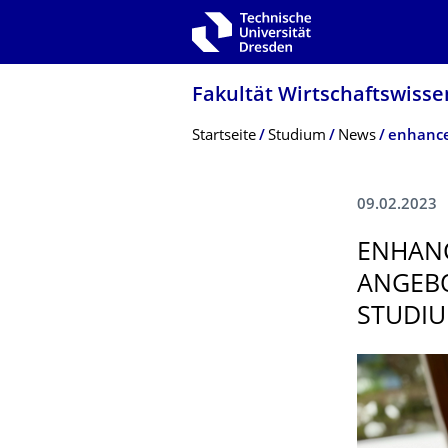
Zur Hauptnavigation springen
Zur Suche springen
Zum Inhalt springen
Fakultät Wirtschaftswisse
Breadcrumb-Menü
Startseite
Studium
News
09.02.2023
ENHANC
ANGEBO
STUDI