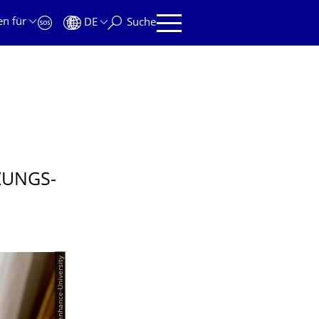
en für
DE
Suche
ZUNGS­
© enhance-University