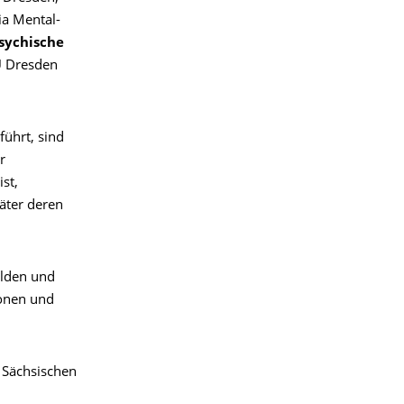
ia Mental-
sychische
U Dresden
ührt, sind
r
st,
äter deren
lden und
ionen und
 Sächsischen