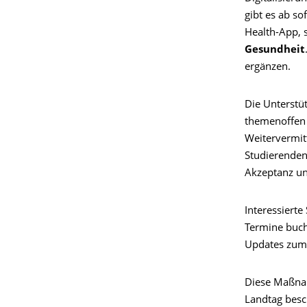
gibt es ab so
Health-App, 
Gesundheit
ergänzen.
Die Unterstü
themenoffen 
Weitervermitt
Studierenden
Akzeptanz un
Interessiert
Termine buch
Updates zum 
Diese Maßnah
Landtag besc