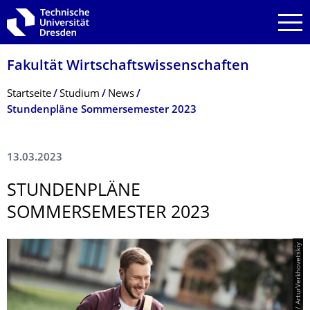
Zur Hauptnavigation springen
Zur Suche springen
Zum Inhalt springen
Fakultät Wirtschaftswissen­schaften
Breadcrumb-Menü
Startseite
Studium
News
Stundenpläne Sommersemester 2023
13.03.2023
STUNDENPLÄNE
SOMMERSEMESTER 2023
© PantherMedia / ArturVerkhovetskiy