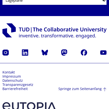
Instagram
LinkedIn
Bluesky
Mastodon
Facebook
Yout
Kontakt
Impressum
Datenschutz
Transparenzgesetz
Springe zum Seitenanfang
Barrierefreiheit