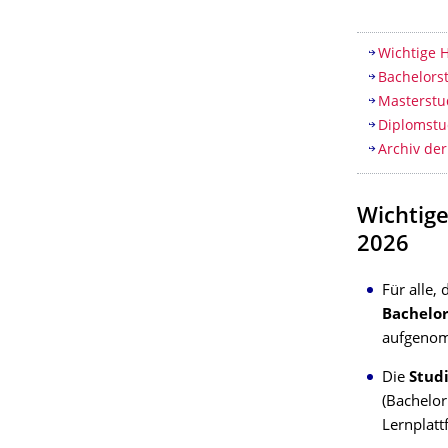
Inhaltsv
Wichtige 
Bachelors
Masterstu
Diplomst
Archiv de
Wichtig
2026
Für alle
Bachelo
aufgenom
Die
Stud
(Bachelor
Lernplat