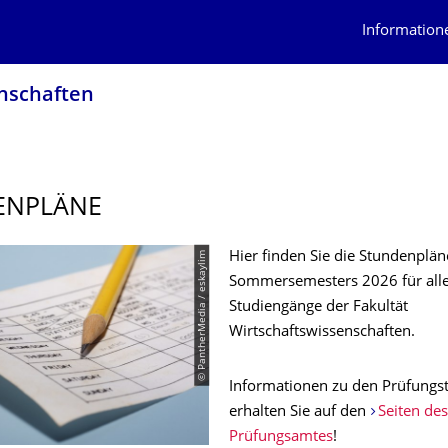
Information
n­schaften
ENPLÄNE
© PantherMedia / eskaylim
Hier finden Sie die Stundenplän
Sommersemesters 2026 für all
Studiengänge der Fakultät
Wirtschaftswissenschaften.
Informationen zu den Prüfungs
erhalten Sie auf den
Seiten des
Prüfungsamtes
!