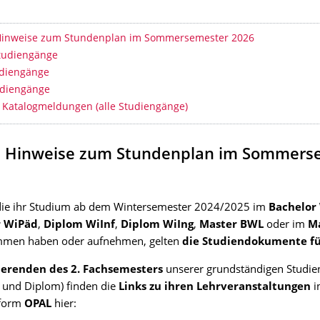
erzeichnis
Hinweise zum Stundenplan im Sommersemester 2026
tudiengänge
diengänge
udiengänge
r Katalogmeldungen (alle Studiengänge)
e Hinweise zum Stundenplan im Sommers
, die ihr Studium ab dem Wintersemester 2024/2025 im
Bachelor
r WiPäd
,
Diplom WiInf
,
Diplom WiIng
,
Master BWL
oder im
M
men haben oder aufnehmen, gelten
die Studiendokumente fü
ierenden des 2. Fachsemesters
unserer grundständigen Studi
 und Diplom) finden die
Links zu ihren Lehrveranstaltungen
i
tform
OPAL
hier: