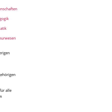
enschaften
gogik
atik
ieurwesen
erigen
gehörigen
für alle
um