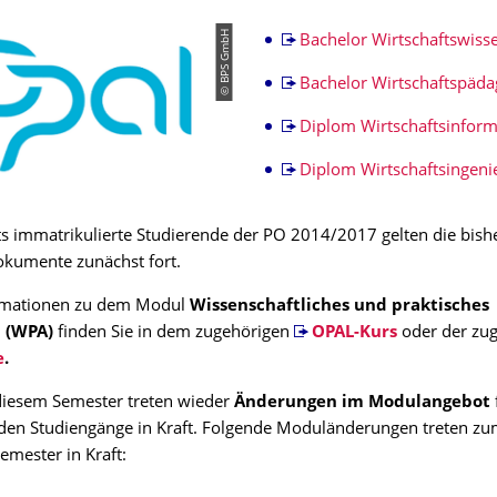
© BPS GmbH
Bachelor Wirtschaftswiss
Bachelor Wirtschaftspäda
Diplom Wirtschaftsinform
Diplom Wirtschaftsingen
ts immatrikulierte Studierende der PO 2014/2017 gelten die bish
okumente zunächst fort.
ormationen zu dem Modul
Wissenschaftliches und praktisches
n
(WPA)
finden Sie in dem zugehörigen
OPAL-Kurs
oder der zu
e
.
diesem Semester treten wieder
Änderungen im Modulangebot
den Studiengänge in Kraft. Folgende Moduländerungen treten z
mester in Kraft: