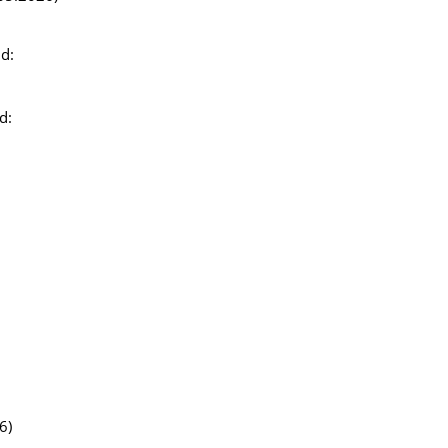
d:
d:
6)