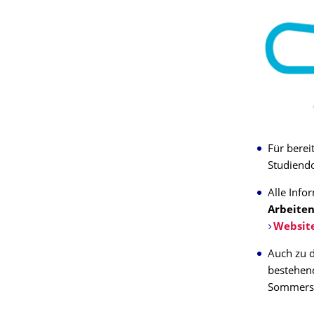
Für berei
Studiend
Alle Inf
Arbeite
Websit
Auch zu 
bestehen
Sommerse