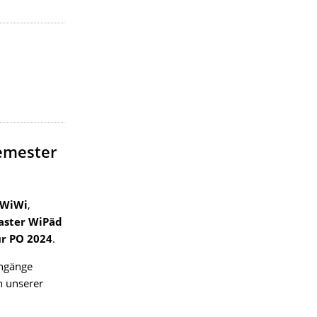
emester
 WiWi
,
aster WiPäd
r PO 2024
.
engänge
n unserer