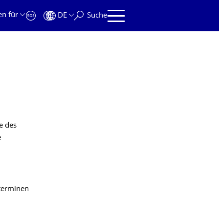
en für
DE
Suche
e des
e
terminen