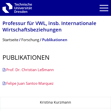
Zur Hauptnavigation springen
Zur Suche springen
Zum Inhalt springen
Professur für VWL, insb. Internationale
Wirtschaftsbezie­hungen
Breadcrumb-Menü
Startseite
Forschung
Publikationen
PUBLIKATIONEN
Prof. Dr. Christian Leßmann
Felipe Juan Santos-Marquez
Zu dieser Seite
Kristina Kurzmann