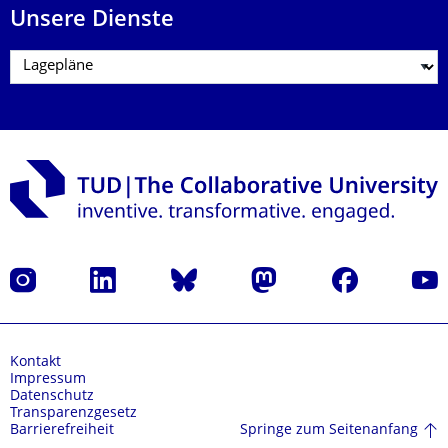
Unsere Dienste
Instagram
LinkedIn
Bluesky
Mastodon
Facebook
Yout
Kontakt
Impressum
Datenschutz
Transparenzgesetz
Springe zum Seitenanfang
Barrierefreiheit