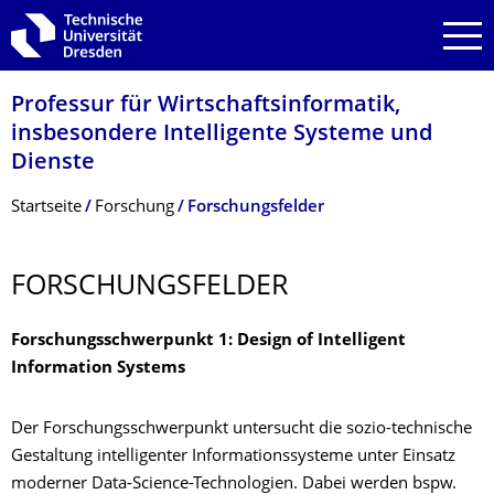
Zur Hauptnavigation springen
Zur Suche springen
Zum Inhalt springen
Professur für Wirtschaftsinfor­matik,
insbesondere Intelligente Systeme und
Dienste
Breadcrumb-Menü
Startseite
Forschung
Forschungsfelder
FORSCHUNGSFEL­DER
Forschungsschwerpunkt 1: Design of Intelligent
Information Systems
Der Forschungsschwerpunkt untersucht die sozio-technische
Gestaltung intelligenter Informationssysteme unter Einsatz
moderner Data-Science-Technologien. Dabei werden bspw.