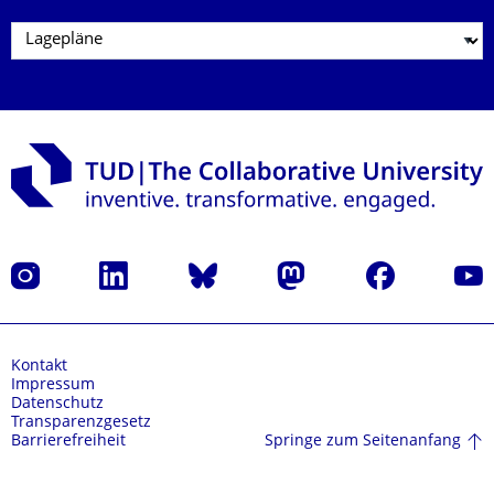
Instagram
LinkedIn
Bluesky
Mastodon
Facebook
Yout
Kontakt
Impressum
Datenschutz
Transparenzgesetz
Springe zum Seitenanfang
Barrierefreiheit