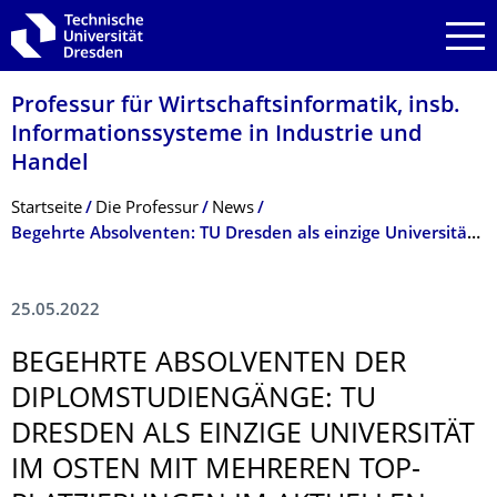
Zur Hauptnavigation springen
Zur Suche springen
Zum Inhalt springen
Professur für Wirtschaftsinfor­matik, insb.
Informationssyste­me in Industrie und
Handel
Breadcrumb-Menü
Startseite
Die Professur
News
Begehrte Absolventen: TU Dresden als einzige Universität im Osten mit mehreren Top-Platzierungen im aktuellen Ranking der Wirtschaftswo­che vertreten
25.05.2022
BEGEHRTE ABSOLVENTEN DER
DIPLOMSTUDIEN­GÄNGE: TU
DRESDEN ALS EINZIGE UNIVERSITÄT
IM OSTEN MIT MEHREREN TOP-