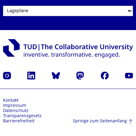
Instagram
LinkedIn
Bluesky
Mastodon
Facebook
Yout
Kontakt
Impressum
Datenschutz
Transparenzgesetz
Springe zum Seitenanfang
Barrierefreiheit