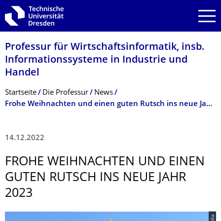
Zur Hauptnavigation springen
Zur Suche springen
Zum Inhalt springen
Professur für Wirtschaftsinfor­matik, insb.
Informationssyste­me in Industrie und
Handel
Breadcrumb-Menü
Startseite
Die Professur
News
Frohe Weihnachten und einen guten Rutsch ins neue Jahr 2023
14.12.2022
FROHE WEIHNACHTEN UND EINEN
GUTEN RUTSCH INS NEUE JAHR
2023