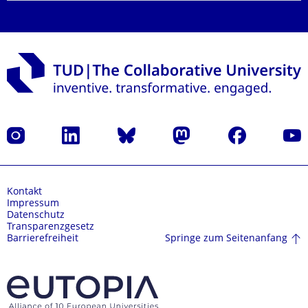
Instagram
LinkedIn
Bluesky
Mastodon
Facebook
Yout
Kontakt
Impressum
Datenschutz
Transparenzgesetz
Springe zum Seitenanfang
Barrierefreiheit