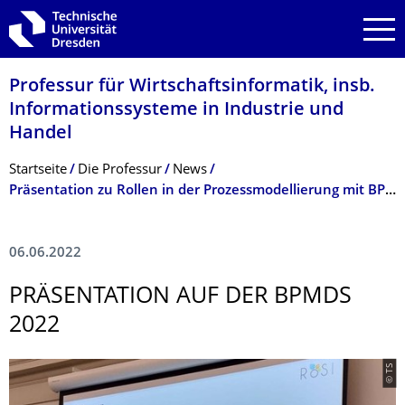
Zur Hauptnavigation springen
Zur Suche springen
Zum Inhalt springen
Professur für Wirtschaftsinfor­matik, insb.
Informationssyste­me in Industrie und
Handel
Breadcrumb-Menü
Startseite
Die Professur
News
Präsentation zu Rollen in der Prozessmodellierung mit BPMN
06.06.2022
PRÄSENTATION AUF DER BPMDS
2022
© TS