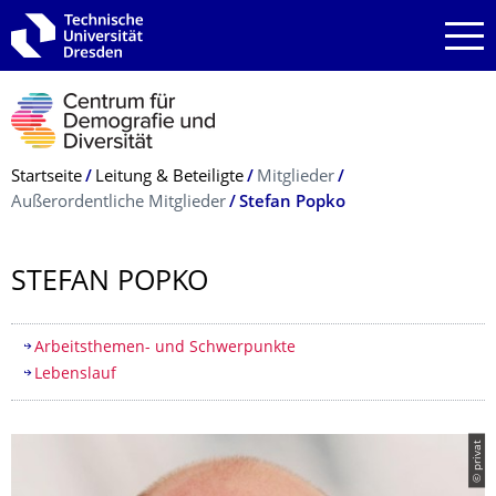
Zur Hauptnavigation springen
Zur Suche springen
Zum Inhalt springen
Breadcrumb-Menü
Startseite
Leitung & Beteiligte
Mitglieder
Außerordentliche Mitglieder
Stefan Popko
STEFAN POPKO
Inhaltsverzeichnis
Arbeitsthemen- und Schwerpunkte
Lebenslauf
© privat