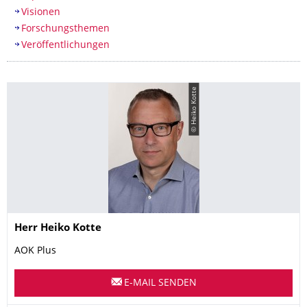
Visionen
Forschungsthemen
Veröffentlichungen
© Heiko Kotte
Name
Herr
Heiko
Kotte
AOK Plus
E-MAIL SENDEN