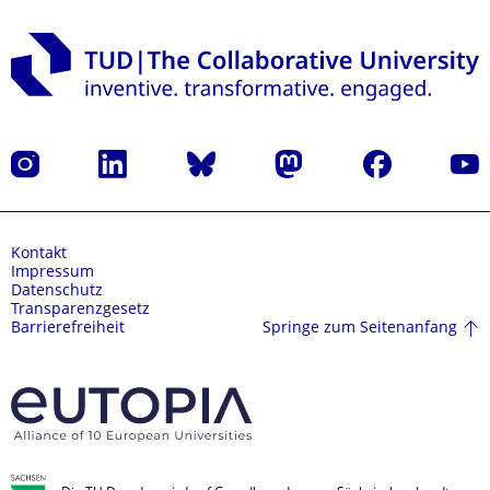
Instagram
LinkedIn
Bluesky
Mastodon
Facebook
Yout
Kontakt
Impressum
Datenschutz
Transparenzgesetz
Springe zum Seitenanfang
Barrierefreiheit