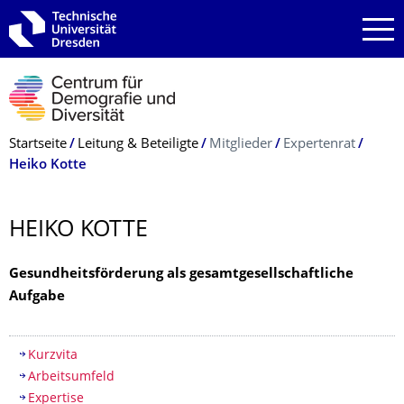
Zur Hauptnavigation springen
Zur Suche springen
Zum Inhalt springen
Breadcrumb-Menü
Startseite
Leitung & Beteiligte
Mitglieder
Expertenrat
Heiko Kotte
HEIKO KOTTE
Gesundheitsförderung als gesamtgesellschaftliche
Aufgabe
Inhaltsverzeichnis
Kurzvita
Arbeitsumfeld
Expertise