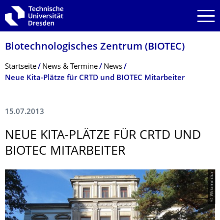
Zur Hauptnavigation springen
Zur Suche springen
Zum Inhalt springen
Biotechnologisches Zentrum (BIOTEC)
Breadcrumb-Menü
Startseite
News & Termine
News
Neue Kita-Plätze für CRTD und BIOTEC Mitarbeiter
15.07.2013
NEUE KITA-PLÄTZE FÜR CRTD UND
BIOTEC MITARBEITER
© Wikimedia