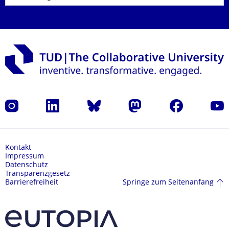
Instagram
LinkedIn
Bluesky
Mastodon
Facebook
Yout
Kontakt
Impressum
Datenschutz
Transparenzgesetz
Springe zum Seitenanfang
Barrierefreiheit