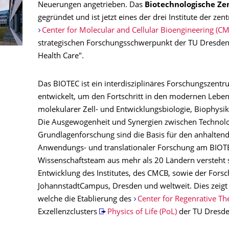
Neuerungen angetrieben. Das
Biotechnologische Ze
gegründet und ist jetzt eines der drei Institute der ze
Center for Molecular and Cellular Bioengineering (C
strategischen Forschungsschwerpunkt der TU Dresden "
Health Care".
Das BIOTEC ist ein interdisziplinäres Forschungszent
entwickelt, um den Fortschritt in den modernen Lebe
molekularer Zell- und Entwicklungsbiologie, Biophysi
Die Ausgewogenheit und Synergien zwischen Technol
Grundlagenforschung sind die Basis für den anhaltend
Anwendungs- und translationaler Forschung am BIOTEC
Wissenschaftsteam aus mehr als 20 Ländern versteht s
Entwicklung des Institutes, des CMCB, sowie der Fors
JohannstadtCampus, Dresden und weltweit. Dies zeigt 
welche die Etablierung des
Center for Regenrative Th
Exzellenzclusters
Physics of Life (PoL)
der TU Dresde