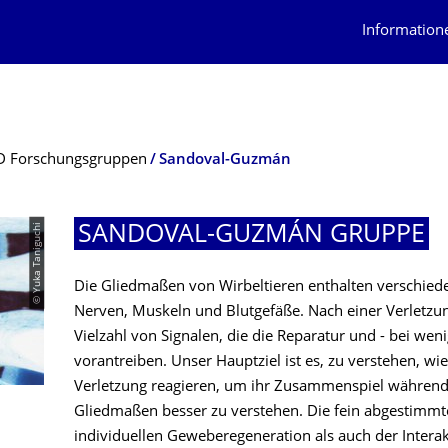
Information
D Forschungsgruppen
Sandoval-Guzmán
© Yuka Taniguchi
SANDOVAL-GUZMÁN GRUPPE
Die Gliedmaßen von Wirbeltieren enthalten verschie
Nerven, Muskeln und Blutgefäße. Nach einer Verletzu
Vielzahl von Signalen, die die Reparatur und - bei wen
vorantreiben. Unser Hauptziel ist es, zu verstehen, wi
Verletzung reagieren, um ihr Zusammenspiel während 
Gliedmaßen besser zu verstehen. Die fein abgestimmt
individuellen Geweberegeneration als auch der Inter