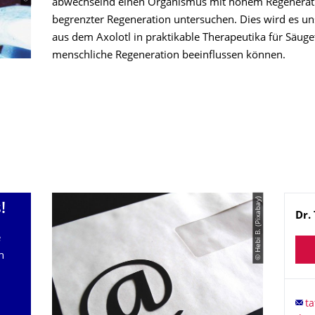
abwechselnd einen Organismus mit hohem Regenerati
begrenzter Regeneration untersuchen. Dies wird es un
aus dem Axolotl in praktikable Therapeutika für Säuget
menschliche Regeneration beeinflussen können.
© Hebi B. (Pixabay)
!
Na
Dr.
e
n