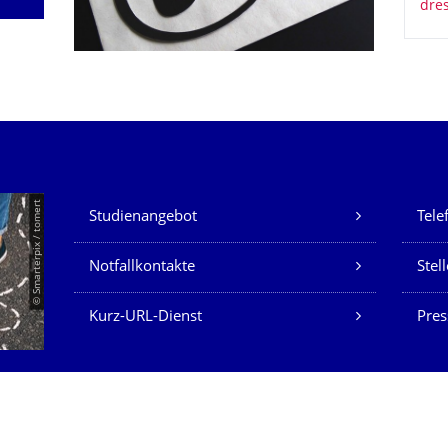
Unsere Dienste
© Smarterpix / tomert
Studienangebot
Tele
Notfallkontakte
Stel
Kurz-URL-Dienst
Pres