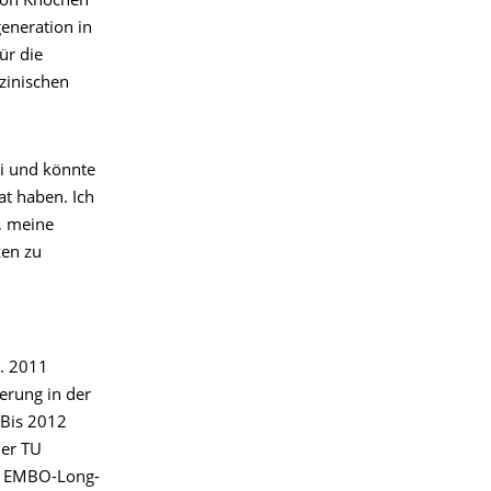
von Knochen
eneration in
ür die
zinischen
i und könnte
at haben. Ich
, meine
zen zu
n. 2011
erung in der
 Bis 2012
der TU
in EMBO-Long-