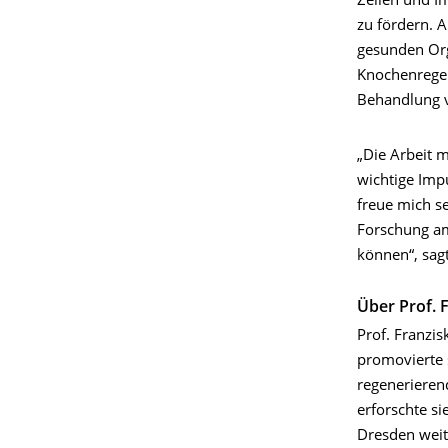
Zellen und 
zu fördern. 
gesunden Org
Knochenregen
Behandlung 
„Die Arbeit 
wichtige Imp
freue mich s
Forschung am
können“, sagt
Über Prof. 
Prof. Franzis
promovierte 
regenerieren
erforschte s
Dresden weit