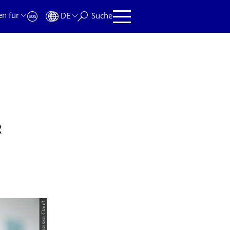
en für
DE
Suche
R