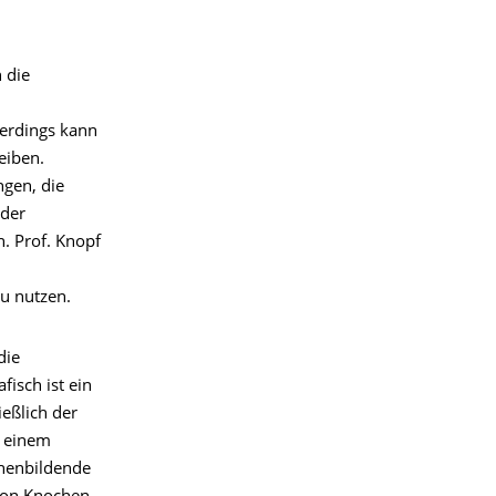
 die
lerdings kann
eiben.
gen, die
der
. Prof. Knopf
zu nutzen.
die
isch ist ein
eßlich der
n einem
chenbildende