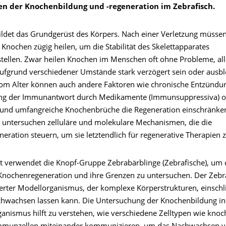
 der Knochenbildung und -regeneration im Zebrafisch.
bildet das Grundgerüst des Körpers. Nach einer Verletzung müssen
Knochen zügig heilen, um die Stabilität des Skelettapparates
tellen. Zwar heilen Knochen im Menschen oft ohne Probleme, al
aufgrund verschiedener Umstände stark verzögert sein oder ausbl
m Alter können auch andere Faktoren wie chronische Entzündun
ng der Immunantwort durch Medikamente (Immunsuppressiva) o
 und umfangreiche Knochenbrüche die Regeneration einschränken
 untersuchen zelluläre und molekulare Mechanismen, die die
eration steuern, um sie letztendlich für regenerative Therapien 
eit verwendet die Knopf-Gruppe Zebrabärblinge (Zebrafische), um 
 Knochenregeneration und ihre Grenzen zu untersuchen. Der Zebraf
ter Modellorganismus, der komplexe Körperstrukturen, einschli
hwachsen lassen kann. Die Untersuchung der Knochenbildung i
anismus hilft zu verstehen, wie verschiedene Zelltypen wie kno