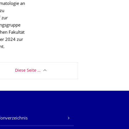
umatologie an
 zu
 zur
ungsgruppe
hen Fakultät
ber 2024 zur
nt.
Diese Seite …
fonverzeichnis