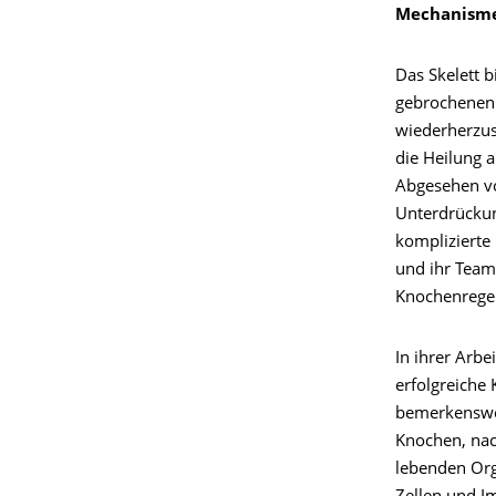
Mechanismen
Das Skelett 
gebrochenen 
wiederherzus
die Heilung 
Abgesehen vo
Unterdrücku
komplizierte
und ihr Team
Knochenregen
In ihrer Arb
erfolgreiche
bemerkenswer
Knochen, nac
lebenden Org