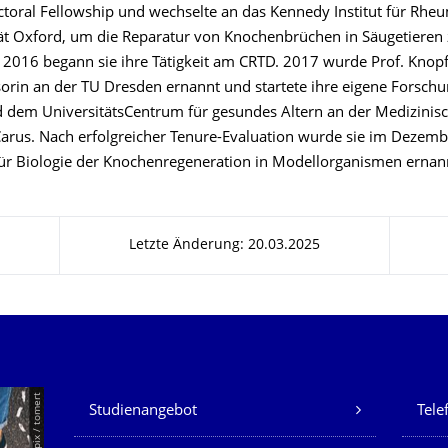
toral Fellowship und wechselte an das Kennedy Institut für Rhe
tät Oxford, um die Reparatur von Knochenbrüchen in Säugetieren
 2016 begann sie ihre Tätigkeit am CRTD. 2017 wurde Prof. Knopf
sorin an der TU Dresden ernannt und startete ihre eigene Forsch
dem UniversitätsCentrum für gesundes Altern an der Medizinisc
Carus. Nach erfolgreicher Tenure-Evaluation wurde sie im Dezem
für Biologie der Knochenregeneration in Modellorganismen ernan
Letzte Änderung: 20.03.2025
Unsere Dienste
© Smarterpix / tomert
Studienangebot
Tele