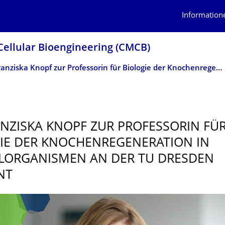
Information
Cellular Bioengineering (CMCB)
Dr. Franziska Knopf zur Professorin für Biologie der Knochenregeneration in Modellorganismen an der TU Dresden ernannt
ANZISKA KNOPF ZUR PROFESSORIN FÜ
IE DER KNOCHENREGENE­RATION IN
ORGANIS­MEN AN DER TU DRESDEN
NT