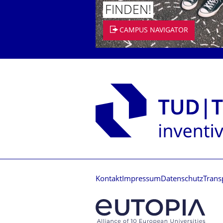
FINDEN!
CAMPUS NAVIGATOR
Kontakt
Impressum
Datenschutz
Trans