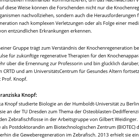
Immunzellen miteinander kommunizieren, um das Nachwachsen 
Auf diese Weise können die Forschenden nicht nur die Knochenreg
anismen nachvollziehen, sondern auch die Herausforderungen f
eration nach komplexen Verletzungen oder als Folge einer medi
von entzündlichen Erkrankungen erkennen.
meiner Gruppe trägt zum Verständnis der Knochenregeneration be
ulse für zukünftige regenerative Therapien für den Knochenappar
ehr über die Ernennung zur Professorin und bin glücklich darüber
 CRTD und am UniversitätsCentrum für Gesundes Altern fortset
 Prof. Knopf.
Franziska Knopf:
ka Knopf studierte Biologie an der Humboldt-Universität zu Berli
sie an der TU Dresden zum Thema der Osteoblasten-Dedifferenzi
den Zebrafischflosse in der Arbeitsgruppe von Gilbert Weidinger.
ie als Postdoktorandin am Biotechnologischen Zentrum (BIOTEC) 
erhin die Geweberegeneration im Zebrafisch. 2013 erhielt sie e