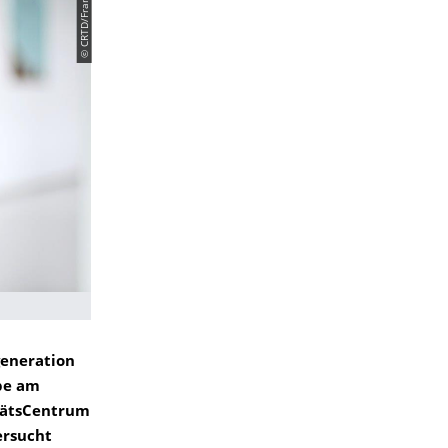
© CRTD/Franziska Clauß
generation
pe am
tätsCentrum
ersucht