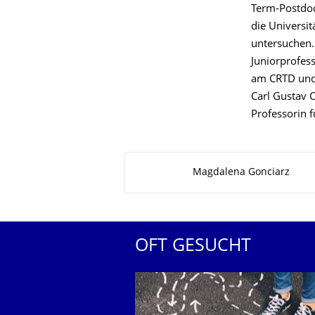
Term-Postdoc
die Universi
untersuchen.
Juniorprofes
am CRTD und 
Carl Gustav 
Professorin 
Zu dieser Seite
Magdalena Gonciarz
OFT GESUCHT