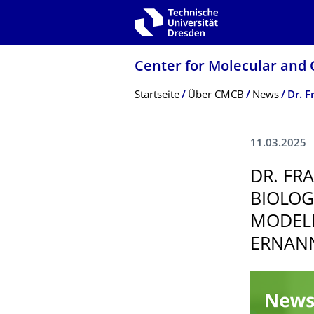
Zur Hauptnavigation springen
Zur Suche springen
Zum Inhalt springen
Center for Molecular and 
Breadcrumb-Menü
Startseite
Über CMCB
News
11.03.2025
DR. FR
BIOLOG
MODELL
ERNAN