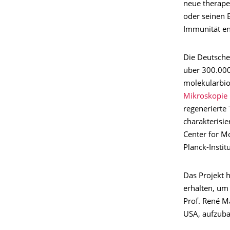
neue therape
oder seinen 
Immunität en
Die Deutsche
über 300.000
molekularbio
Mikroskopie
regenerierte
charakterisi
Center for M
Planck-Instit
Das Projekt 
erhalten, um
Prof. René M
USA, aufzub