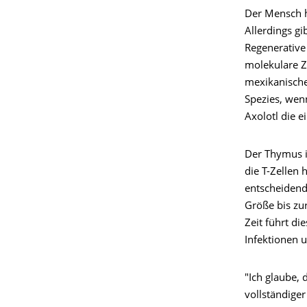
Der Mensch h
Allerdings gi
Regenerative
molekulare Z
mexikanische
Spezies, wenn
Axolotl die 
Der Thymus i
die T-Zellen 
entscheidend 
Größe bis zu
Zeit führt d
Infektionen u
"Ich glaube, 
vollständige