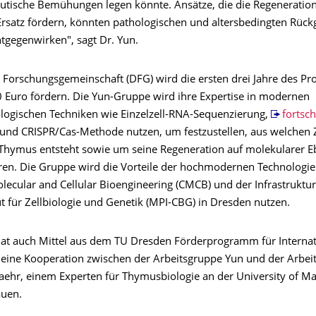
utische Bemühungen legen könnte. Ansätze, die die Regenerati
Ersatz fördern, könnten pathologischen und altersbedingten Rüc
tgegenwirken", sagt Dr. Yun.
 Forschungsgemeinschaft (DFG) wird die ersten drei Jahre des Pro
 Euro fördern. Die Yun-Gruppe wird ihre Expertise in modernen
logischen Techniken wie Einzelzell-RNA-Sequenzierung,
fortsch
und CRISPR/Cas-Methode nutzen, um festzustellen, aus welchen Z
 Thymus entsteht sowie um seine Regeneration auf molekularer E
eren. Die Gruppe wird die Vorteile der hochmodernen Technologi
olecular and Cellular Bioengineering (CMCB) und der Infrastrukt
ut für Zellbiologie und Genetik (MPI-CBG) in Dresden nutzen.
hat auch Mittel aus dem TU Dresden Förderprogramm für Internat
 eine Kooperation zwischen der Arbeitsgruppe Yun und der Arbei
aehr, einem Experten für Thymusbiologie an der University of Ma
auen.