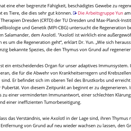
at eine eher begrenzte Fähigkeit, beschädigtes Gewebe zu regene
bt es Tiere, die dies sehr gut können.
Die Arbeitsgruppe Yun
am 
 Therapien Dresden (CRTD) der TU Dresden und Max-Planck-Instit
ellbiologie und Genetik (MPI-CBG) untersucht die Regeneration 
n Salamander, dem Axolotl. "Axolotl ist wirklich eine außergewö
 es um die Regeneration geht“, erklärt Dr. Yun. „Wie sich herausste
einzig bekannte Spezies, die den Thymus von Grund auf regenerier
st ein entscheidendes Organ für unser adaptives Immunsystem. I
heran, die für die Abwehr von Krankheitserregern und Krebszellen
sind. Er befindet sich im oberen Teil des Brustkorbs und erreicht 
r Pubertät. Von diesem Zeitpunkt an beginnt er zu degenerieren. 
ies zu einer verminderten Immunantwort, einer schlechten Klärun
nd einer ineffizienten Tumorbeseitigung.
dass das Verständnis, wie Axolotl in der Lage sind, ihren Thymus
r Entfernung von Grund auf neu wieder wachsen zu lassen, den Gr