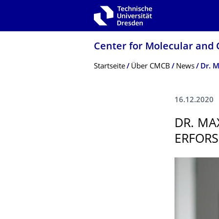
Zur Hauptnavigation springen
Zur Suche springen
Zum Inhalt springen
Center for Molecular and 
Breadcrumb-Menü
Startseite
Über CMCB
News
16.12.2020
DR. MA
ERFORS