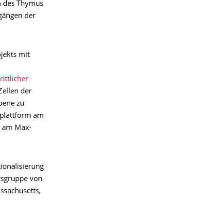
on des Thymus
kgängen der
jekts mit
rittlicher
ellen der
bene zu
eplattform am
ur am Max-
ionalisierung
tsgruppe von
ssachusetts,