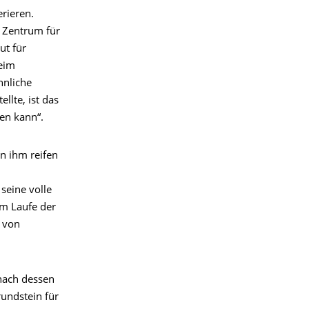
rieren.
Zentrum für
ut für
beim
hnliche
llte, ist das
en kann“.
n ihm reifen
seine volle
Im Laufe der
g von
 nach dessen
undstein für