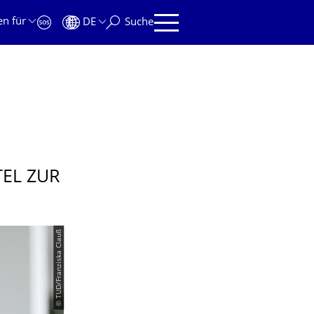
en für
DE
Suche
EL ZUR
© TUD/Franziska Clauß