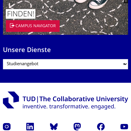
FINDEN!
CAMPUS NAVIGATOR
Unsere Dienste
Instagram
LinkedIn
Bluesky
Mastodon
Facebook
Yout