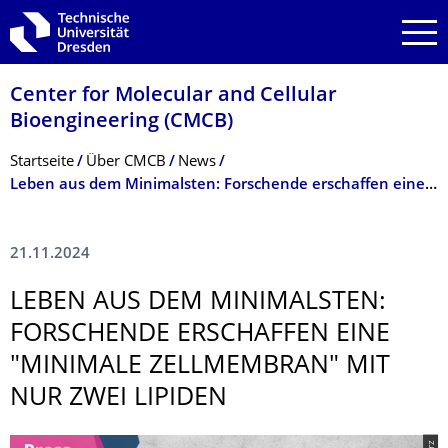
Zur Hauptnavigation springen
Zur Suche springen
Zum Inhalt springen
Center for Molecular and Cellular
Bioengineering (CMCB)
Breadcrumb-Menü
Startseite
Über CMCB
News
Leben aus dem Minimalsten: Forschende erschaffen eine "minimale Zellmembran" mit nur zwei Lipiden
21.11.2024
LEBEN AUS DEM MINIMALSTEN:
FORSCHENDE ERSCHAFFEN EINE
"MINIMALE ZELLMEMBRAN" MIT
NUR ZWEI LIPIDEN