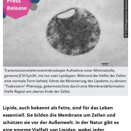
© TUD/Magdalena Gonciarz
Transmissionselektronenmikroskopie-Aufnahme einer Minimalzelle,
genannt JCVI-Syn3A, mit nur zwei Lipidtypen. Während die Hälfte der Zellen
eine normale Form behielt, führte die Minimierung des Lipidoms zu diesem
"Todesstern"-Phänotyp, gekennzeichnet durch eine Membrandeformation
(helle Region am oberen Ende der Zelle).
Lipide, auch bekannt als Fette, sind für das Leben
essentiell. Sie bilden die Membrane um Zellen und
schützen sie vor der Außenwelt. In der Natur gibt es
eine enorme Vielfalt von Lipiden, wobei jeder