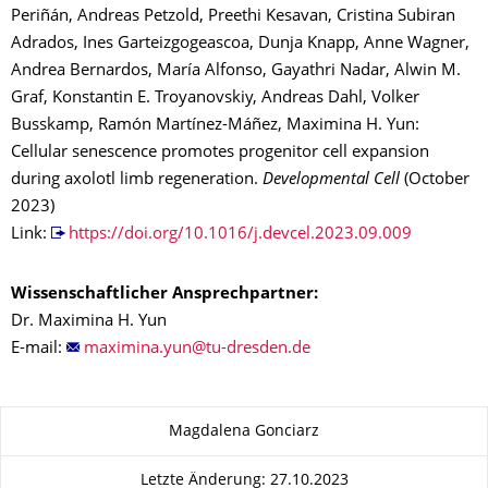
Periñán, Andreas Petzold, Preethi Kesavan, Cristina Subiran
Adrados, Ines Garteizgogeascoa, Dunja Knapp, Anne Wagner,
Andrea Bernardos, María Alfonso, Gayathri Nadar, Alwin M.
Graf, Konstantin E. Troyanovskiy, Andreas Dahl, Volker
Busskamp, Ramón Martínez-Máñez, Maximina H. Yun:
Cellular senescence promotes progenitor cell expansion
during axolotl limb regeneration.
Developmental Cell
(October
2023)
Link:
https://doi.org/10.1016/j.devcel.2023.09.009
Wissenschaftlicher Ansprechpartner:
Dr. Maximina H. Yun
E-mail:
Zu dieser Seite
Magdalena Gonciarz
Letzte Änderung: 27.10.2023