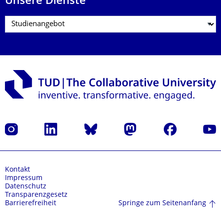
Unsere Dienste
Instagram
LinkedIn
Bluesky
Mastodon
Facebook
Yout
Kontakt
Impressum
Datenschutz
Transparenzgesetz
Springe zum Seitenanfang
Barrierefreiheit