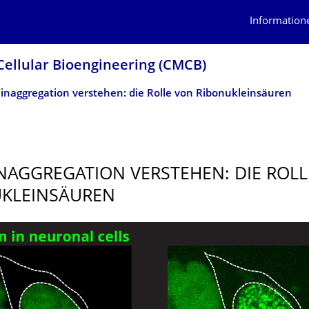
Information
Cellular Bioengineering (CMCB)
inaggregation verstehen: die Rolle von Ribonukleinsäuren
NAGGREGA­TION VERSTEHEN: DIE ROL
KLEINSÄU­REN