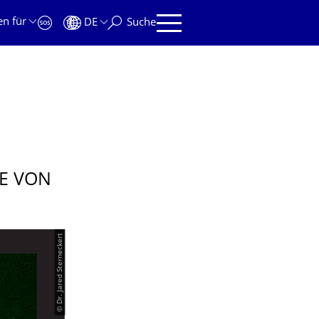
en für
DE
Suche
LE VON
© Dr. Jared Sterneckert