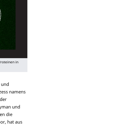
roteinen in
g und
rozess namens
 der
 Hyman und
en die
or, hat aus