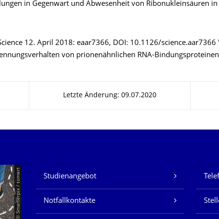
ilungen in Gegenwart und Abwesenheit von Ribonukleinsäuren in 
 Science 12. April 2018: eaar7366, DOI: 10.1126/science.aar7366 
ennungsverhalten von prionenähnlichen RNA-Bindungsproteinen
Letzte Änderung: 09.07.2020
Unsere Dienste
© Smarterpix / tomert
Studienangebot
Tele
Notfallkontakte
Stel