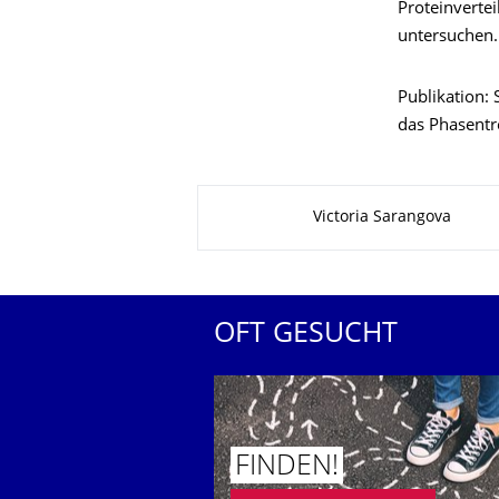
Proteinverte
untersuchen.
Publikation:
das Phasentr
Zu dieser Seite
Victoria Sarangova
OFT GESUCHT
FINDEN!