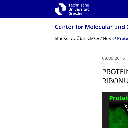
Zur Hauptnavigation springen
Zur Suche springen
Zum Inhalt springen
Center for Molecular and 
Breadcrumb-Menü
Startseite
Über CMCB
News
Prote
03.05.2018
PROTEI
RIBONU