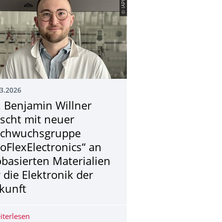
© IAPP
3.2026
. Benjamin Willner
rscht mit neuer
chwuchsgruppe
ioFlexElectronics“ an
obasierten Materialien
r die Elektronik der
kunft
szeichnung bei BoOst DemoDay Pitch Competition
iterlesen
Dr. Benjamin Willner forscht mit neuer Nachwuchsgruppe 