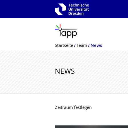
Zur Hauptnavigation springen
Zur Suche springen
Zum Inhalt springen
Breadcrumb-Menü
Startseite
Team
News
NEWS
Zeitraum festlegen