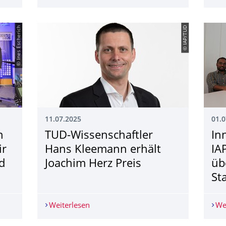
© Ines Escherich
© IAP/TUD
11.07.2025
01.0
n
TUD-Wissenschaftler
In
ir
Hans Kleemann erhält
IA
d
Joachim Herz Preis
üb
St
en zeichnet Dr. Rakesh Nair mit Förderpreis „Richard Hartmann“ 
Weiterlesen
TUD-Wissenschaftler Hans Kleemann er
We