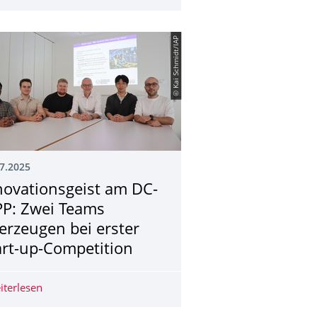
© Kai Schmidt/IAP
7.2025
novationsgeist am DC-
PP: Zwei Teams
erzeugen bei erster
art-up-Competition
aus
hält Joachim Herz Preis
iterlesen
Innovationsgeist am DC-IAPP: Zwei Teams überzeugen be