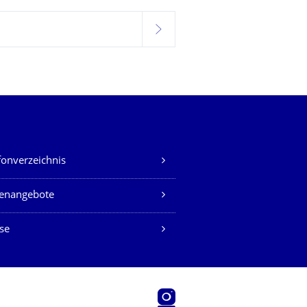
weiter
fonverzeichnis
lenangebote
se
Instagram