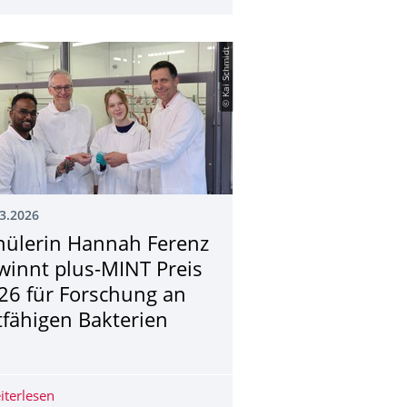
© Kai Schmidt
3.2026
hülerin Hannah Ferenz
winnt plus-MINT Preis
26 für Forschung an
itfähigen Bakterien
en früher erkennen
arl Leo 🎉
iterlesen
Schülerin Hannah Ferenz gewinnt plus-MINT Preis 2026 f