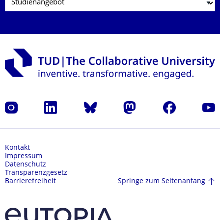
Instagram
LinkedIn
Bluesky
Mastodon
Facebook
Yout
Kontakt
Impressum
Datenschutz
Transparenzgesetz
Springe zum Seitenanfang
Barrierefreiheit