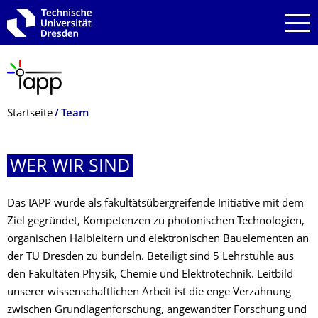
Zur Hauptnavigation springen
Zur Suche springen
Zum Inhalt springen
Breadcrumb-Menü
Startseite
Team
WER WIR SIND
Das IAPP wurde als fakultätsübergreifende Initiative mit dem
Ziel gegründet, Kompetenzen zu photonischen Technologien,
organischen Halbleitern und elektronischen Bauelementen an
der TU Dresden zu bündeln. Beteiligt sind 5 Lehrstühle aus
den Fakultäten Physik, Chemie und Elektrotechnik. Leitbild
unserer wissenschaftlichen Arbeit ist die enge Verzahnung
zwischen Grundlagenforschung, angewandter Forschung und