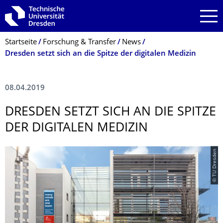
Zur Hauptnavigation springen
Zur Suche springen
Zum Inhalt springen
Breadcrumb-Menü
Startseite
Forschung & Transfer
News
Dresden setzt sich an die Spitze der digitalen Medizin
08.04.2019
DRESDEN SETZT SICH AN DIE SPITZE
DER DIGITALEN MEDIZIN
© TU Dresden