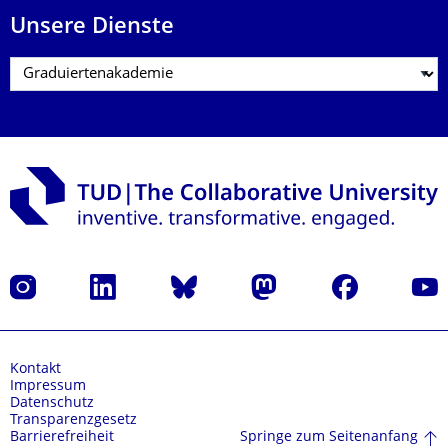
Unsere Dienste
Instagram
LinkedIn
Bluesky
Mastodon
Facebook
Yout
Kontakt
Impressum
Datenschutz
Transparenzgesetz
Springe zum Seitenanfang
Barrierefreiheit