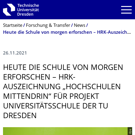
Zur Hauptnavigation springen
Zur Suche springen
Zum Inhalt springen
Breadcrumb-Menü
Startseite
Forschung & Transfer
News
Heute die Schule von morgen erforschen – HRK-Auszeichnung „Hochschulen mittendrin“ für Projekt Universitätsschule der TU Dresden
26.11.2021
HEUTE DIE SCHULE VON MORGEN
ERFORSCHEN – HRK-
AUSZEICHNUNG „HOCHSCHULEN
MITTENDRIN“ FÜR PROJEKT
UNIVERSITÄTS­SCHULE DER TU
DRESDEN
© dpa