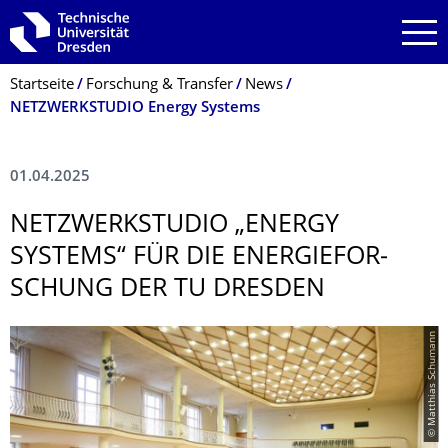
Zur Hauptnavigation springen
Zur Suche springen
Zum Inhalt springen
Breadcrumb-Menü
Startseite
Forschung & Transfer
News
NETZWERKSTUDIO Energy Systems
01.04.2025
NETZWERKSTUDIO „ENERGY
SYSTEMS“ FÜR DIE ENERGIEFOR­
SCHUNG DER TU DRESDEN
© Matthias Schumann