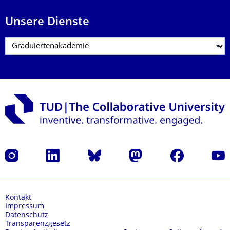
Unsere Dienste
Instagram
LinkedIn
Bluesky
Mastodon
Facebook
Yout
Kontakt
Impressum
Datenschutz
Transparenzgesetz