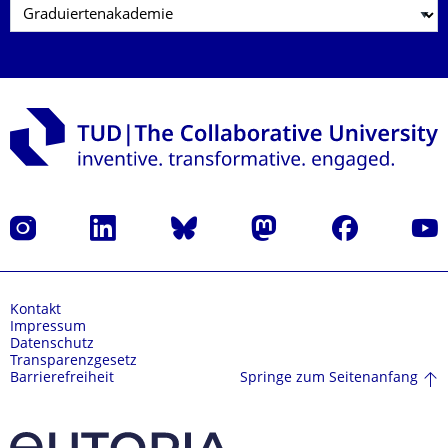
Instagram
LinkedIn
Bluesky
Mastodon
Facebook
Yout
Kontakt
Impressum
Datenschutz
Transparenzgesetz
Springe zum Seitenanfang
Barrierefreiheit