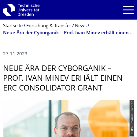
Zur Hauptnavigation springen
Zur Suche springen
Zum Inhalt springen
Breadcrumb-Menü
Startseite
Forschung & Transfer
News
Neue Ära der Cyborganik – Prof. Ivan Minev erhält einen ERC Consolidator Grant
27.11.2023
NEUE ÄRA DER CYBORGANIK –
PROF. IVAN MINEV ERHÄLT EINEN
ERC CONSOLIDATOR GRANT
© IPF/Emanuel Richter