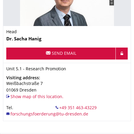
Head
Name
Dr.
Sacha
Hanig
SEND EMAIL
Organization Name
Unit 5.1 - Research Promotion
Unit 5.1 - Research Promotion
Address
Visiting address:
Weißbachstraße 7
01069
Dresden
Show map of this location.
Tel.