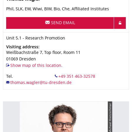
Phil, SLK, EW, Wiwi, BIW, Bio, Che, Affiliated Institutes
SEND EMAIL
Organization Name
Unit 5.1 - Research Promotion
Unit 5.1 - Research Promotion
Address
Visiting address:
Weißbachstraße 7, Top floor, Room 11
01069
Dresden
Show map of this location.
Tel.
© Michael Kretzschmar