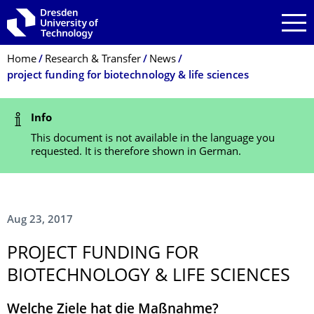
Skip to main navigation
Skip to search
Skip to content
Breadcrumb Menu
Home
Research & Transfer
News
project funding for biotechnology & life sciences
Status Message
Info
This document is not available in the language you
requested. It is therefore shown in German.
Aug 23, 2017
PROJECT FUNDING FOR
BIOTECHNOLOGY & LIFE SCIENCES
Welche Ziele hat die Maßnahme?