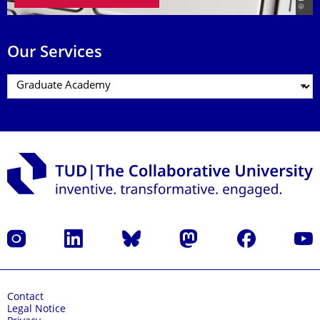
Our Services
Instagram
LinkedIn
Bluesky
Mastodon
Facebook
YouT
Contact
Legal Notice