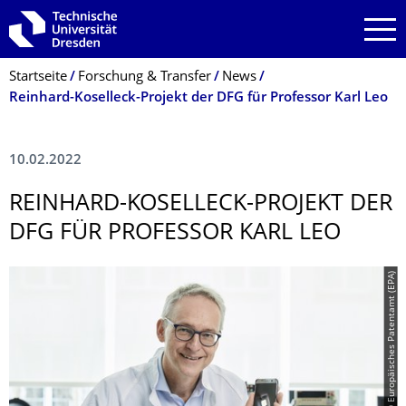
Zur Hauptnavigation springen
Zur Suche springen
Zum Inhalt springen
Breadcrumb-Menü
Startseite
Forschung & Transfer
News
Reinhard-Koselleck-Projekt der DFG für Professor Karl Leo
10.02.2022
REINHARD-KOSELLECK-PROJEKT DER
DFG FÜR PROFESSOR KARL LEO
© Europäisches Patentamt (EPA)