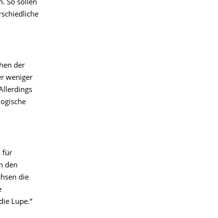
. So sollen
schiedliche
chen der
er weniger
Allerdings
logische
 für
ch den
chsen die
e
die Lupe.“