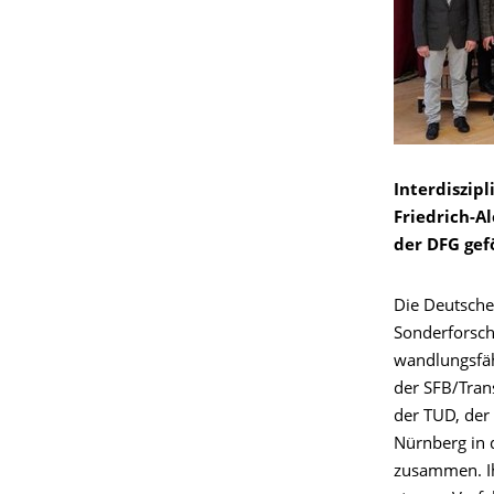
Interdiszip
Friedrich-A
der DFG gef
Die Deutsche
Sonderforsch
wandlungsfähi
der SFB/Tran
der TUD, der
Nürnberg in 
zusammen. Ihr