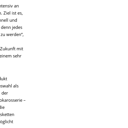
ntensiv an
Ziel ist es,
hnell und
 denn jedes
t zu werden“,
 Zukunft mit
 einem sehr
dukt
uswahl als
 der
okarosserie –
die
ssketten
öglicht