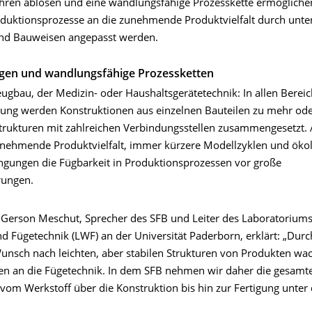
ahren ablösen und eine wandlungsfähige Prozesskette ermöglichen
uktionsprozesse an die zunehmende Produktvielfalt durch unter
nd Bauweisen angepasst werden.
ügen und wandlungsfähige Prozessketten
ugbau, der Medizin- oder Haushaltsgerätetechnik: In allen Berei
gung werden Konstruktionen aus einzelnen Bauteilen zu mehr od
rukturen mit zahlreichen Verbindungsstellen zusammengesetzt. 
zunehmende Produktvielfalt, immer kürzere Modellzyklen und öko
ungen die Fügbarkeit in Produktionsprozessen vor große
rungen.
g. Gerson Meschut, Sprecher des SFB und Leiter des Laboratoriums
nd Fügetechnik (LWF) an der Universität Paderborn, erklärt: „Dur
unsch nach leichten, aber stabilen Strukturen von Produkten wa
n an die Fügetechnik. In dem SFB nehmen wir daher die gesamt
vom Werkstoff über die Konstruktion bis hin zur Fertigung unter 