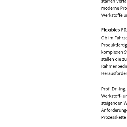
starren Verf
moderne Prod
Werkstoffe u
Flexibles F
Ob im Fahrze
Produktferti
komplexen St
stellen die 
Rahmenbeding
Herausforde
Prof. Dr.-In
Werkstoff- u
steigenden W
Anforderunge
Prozesskette 