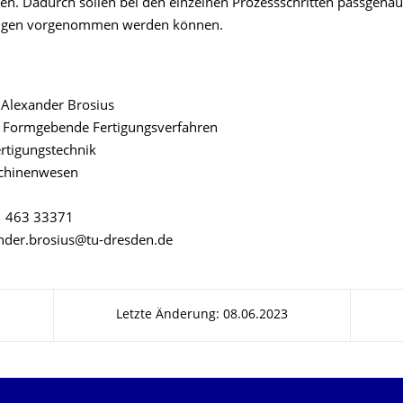
n. Dadurch sollen bei den einzelnen Prozessschritten passgena
ngen vorgenommen werden können.
. Alexander Brosius
r Formgebende Fertigungsverfahren
Fertigungstechnik
schinenwesen
1 463 33371
ander.brosius@tu-dresden.de
Letzte Änderung: 08.06.2023