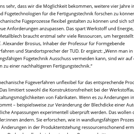
ns sehr, dass wir die Möglichkeit bekommen, weitere vier Jahre i
 Fügetechnologien für die Fertigungstechnik forschen zu können. 
chanische Fügeprozesse flexibel gestalten zu können und sich sc
neue Anforderungen anzupassen. Das spart Werkstoff und Energie,
Metallblech braucht erstmal sehr viele Ressourcen, um hergestell
of. Alexander Brosius, Inhaber der Professur für Formgebende
rfahren und Standortsprecher der TUD. Er ergänzt: „Wenn man in
ngsfähigen Fügetechnik Ausschuss vermeiden kann, sind wir auf
 zu einer nachhaltigeren Fertigungstechnik.“
mechanische Fügeverfahren unflexibel für das entsprechende Pro
 Das limitiert sowohl die Konstruktionsfreiheit bei der Werkstoffa
taltungsmöglichkeiten von Fabrikaten. Wenn es zu Änderungen in
ommt – beispielsweise zur Veränderung der Blechdicke einer Aut
iche Anpassungen experimentell überprüft werden. Das wollen 
ler:innen ändern. Sie erforschen, wie in wandlungsfähigen Proze
te Änderungen in der Produktentstehung ressourcenschonend erm