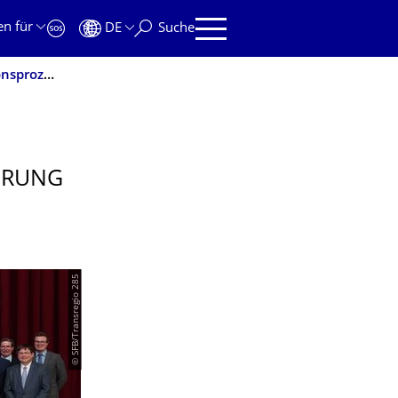
en für
DE
Suche
Sonderforschungsbereich zur Verbesserung von Produktionsprozessen geht in die Verlängerung
ERUNG
© SFB/Transregio 285