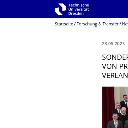
Zur Hauptnavigation springen
Zur Suche springen
Zum Inhalt springen
Breadcrumb-Menü
Startseite
Forschung & Transfer
Ne
23.05.2023
SONDER
VON PR
VERLÄ