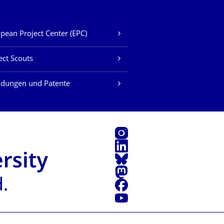
pean Project Center (EPC)
ect Scouts
ndungen und Patente
Instagram
LinkedIn
Bluesky
Mastodon
Facebook
Youtube