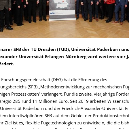
linärer SFB der TU Dresden (TUD), Universität Paderborn un
lexander-Universität Erlangen-Nürnberg wird weitere vier 
ördert.
 Forschungsgemeinschaft (DFG) hat die Förderung des
ungsbereichs (SFB) „Methodenentwicklung zur mechanischen Füg
gen Prozessketten“ verlängert. Für die zweite, vierjährige Förde
sregio 285 rund 11 Millionen Euro. Seit 2019 arbeiten Wissenscha
 Universität Paderborn und der Friedrich-Alexander-Universität E
dem interdisziplinären SFB auf dem Gebiet der Produktionstechn
 Ziel ist es, flexible Fügetechnologien zu entwickeln, die die bis