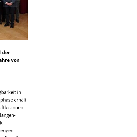
d der
Jahre von
barkeit in
rphase erhält
ftler:innen
rlangen-
ik
herigen