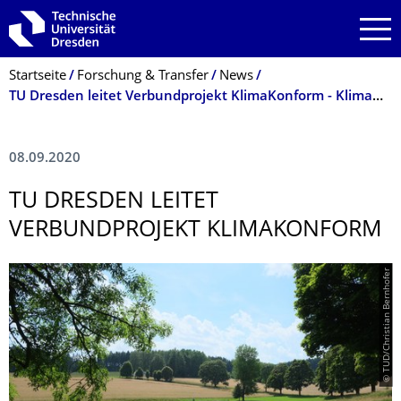
Zur Hauptnavigation springen
Zur Suche springen
Zum Inhalt springen
Breadcrumb-Menü
Startseite
Forschung & Transfer
News
TU Dresden leitet Verbundprojekt KlimaKonform - Klimawandelanpassung in Mittelgebirgsregionen
08.09.2020
TU DRESDEN LEITET
VERBUNDPROJEKT KLIMAKONFORM
© TUD/Christian Bernhofer