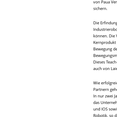
von Paua Ven
sichern.
Die Erfindun
Industrierobo
können. Die V
Kernprodukt d
Bewegung des
Bewegungsmod
Dieses Teach
auch von Lai
Wie erfolgrei
Partnern geh
In nur zwei 
das Unterneh
und IOS sowi
Robotik, so d