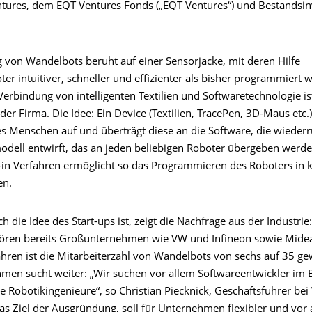
tures, dem EQT Ventures Fonds („EQT Ventures“) und Bestandsin
g von Wandelbots beruht auf einer Sensorjacke, mit deren Hilfe
ter intuitiver, schneller und effizienter als bisher programmiert
erbindung von intelligenten Textilien und Softwaretechnologie is
er Firma. Die Idee: Ein Device (Textilien, TracePen, 3D-Maus etc.
 Menschen auf und überträgt diese an die Software, die wieder
ell entwirft, das an jeden beliebigen Roboter übergeben werde
-in Verfahren ermöglicht so das Programmieren des Roboters in k
en.
ch die Idee des Start-ups ist, zeigt die Nachfrage aus der Industrie
ören bereits Großunternehmen wie VW und Infineon sowie Midea
Jahren ist die Mitarbeiterzahl von Wandelbots von sechs auf 35 
men sucht weiter: „Wir suchen vor allem Softwareentwickler im B
e Robotikingenieure“, so Christian Piecknick, Geschäftsführer be
as Ziel der Ausgründung, soll für Unternehmen flexibler und vor 