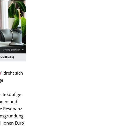
ndelbots)
s
“ dreht sich
ge
s 6-köpfige
nnen und
ve Resonanz
ensgründung.
llionen Euro