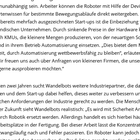
nunabhängig sein. Arbeiter können die Roboter mit Hilfe der Devi
rtenwissen für bestimmte Bewegungsabläufe direkt weitergeben. 
 bereits mehrfach ausgezeichneten Start-ups ist die Einbeziehung
ändischen Unternehmen. Durch sinkende Preise in der Hardware
ch KMUs, die kleinere Mengen produzieren, von der neuartigen S
nd in ihrem Betrieb Automatisierung einsetzen. „Dies bietet dem 
it, durch Automatisierung wettbewerbsfähig zu bleiben“, erläuter
Wir freuen uns auch über Anfragen von kleineren Firmen, die unse
gerne ausprobieren möchten.“
ten zwei Jahren sucht Wandelbots weitere Industriepartner, die d
en und dem Start-up dabei helfen, dieses weiter zu verbessern u
ichen Anforderungen der Industrie gerecht zu werden. Die Mensc
er Zukunft sieht Wandelbots realistisch: „Es wird mit Sicherheit Ar
rch Robotik ersetzt werden. Allerdings handelt es sich hierbei hä
itsplätze in der Fertigung. Bei dieser Arbeit lässt die Konzentra
wangsläufig nach und Fehler passieren. Ein Roboter kann jedoch