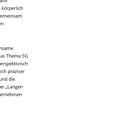
ativ
 körperlich
 gemeinsam
en
insame
 das Thema 5G
erspektivisch
och präziser
und die
der „Langen
nternehmen