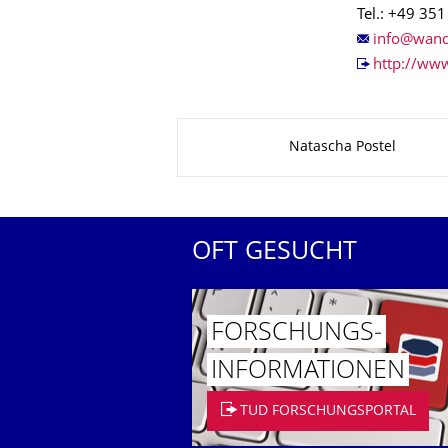
Tel.: +49 35
http://ww
Zu dieser Seite
Natascha Postel
OFT GESUCHT
FORSCHUNGS­
INFORMATIO­NEN
TUD FORSCHUNGSPORTAL