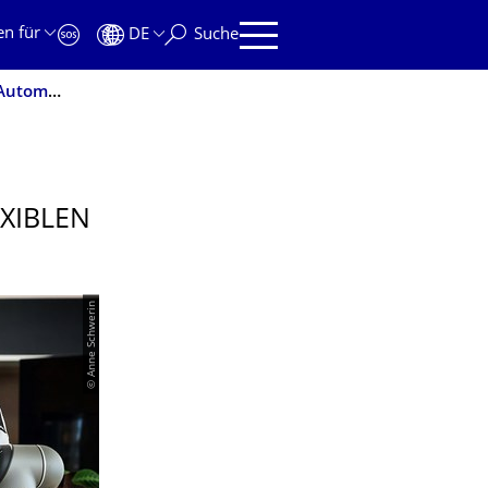
en für
DE
Suche
Wandelbots: TU Start-up ermöglicht flexiblen Einsatz von Automatisierungstechnik
XIBLEN
© Anne Schwerin