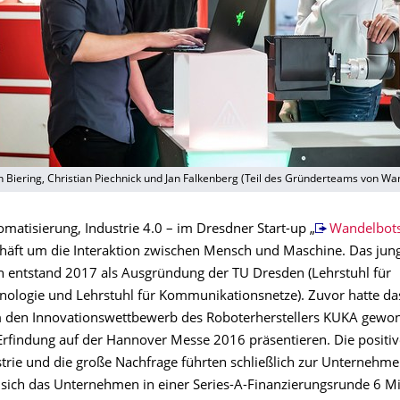
oph Biering, Christian Piechnick und Jan Falkenberg (Teil des Gründerteams von Wa
matisierung, Industrie 4.0 – im Dresdner Start-up „
Wandelbot
häft um die Interaktion zwischen Mensch und Maschine. Das jun
entstand 2017 als Ausgründung der TU Dresden (Lehrstuhl für
nologie und Lehrstuhl für Kommunikationsnetze). Zuvor hatte da
 den Innovationswettbewerb des Roboterherstellers KUKA gewo
 Erfindung auf der Hannover Messe 2016 präsentieren. Die positi
strie und die große Nachfrage führten schließlich zur Unternehm
sich das Unternehmen in einer Series-A-Finanzierungsrunde 6 Mi