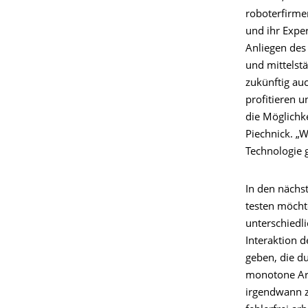
roboterfirme
und ihr Expe
Anliegen des
und mittelst
zukünftig au
profitieren u
die Möglichke
Piechnick. „
Technologie 
In den nächs
testen möcht
unterschiedl
Interaktion d
geben, die du
monotone Arbe
irgendwann z