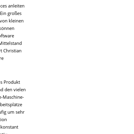
ces anleiten
Ein großes
 von kleinen
 können
oftware
Mittelstand
t Christian
re
as Produkt
nd den vielen
h-Maschine-
beitsplätze
ufig um sehr
tion
 konstant