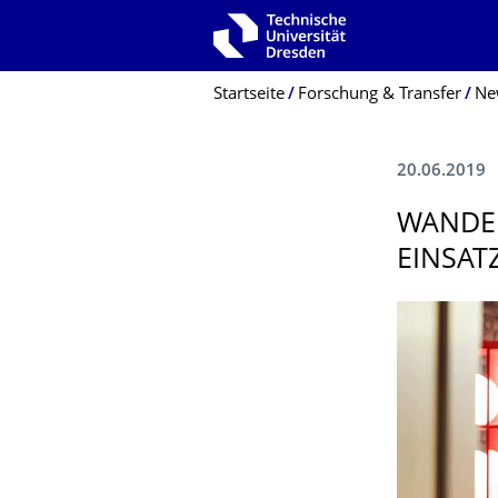
Zur Hauptnavigation springen
Zur Suche springen
Zum Inhalt springen
Breadcrumb-Menü
Startseite
Forschung & Transfer
Ne
20.06.2019
WANDEL
EINSAT