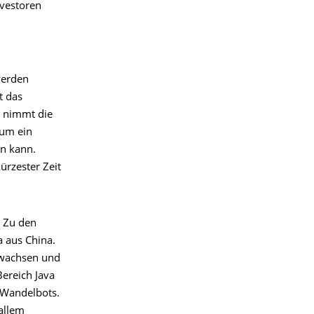
vestoren
 werden
t das
) nimmt die
rum ein
n kann.
ürzester Zeit
: Zu den
 aus China.
gewachsen und
ereich Java
i Wandelbots.
allem