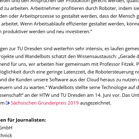
rbeiten und den Ansprüchen der Produktion gerecht werden, qualit
d zu arbeiten. Arbeitnehmer profitieren durch Roboter, indem sie
rden oder Arbeitsprozesse so gestaltet werden, dass der Mensch
arbeitet. Wenn Arbeitsabläufe effizienter gestaltet werden, könn
produktiver werden und neu investieren.“
gen zur TU Dresden sind weiterhin sehr intensiv, es laufen geme
ojekte und Wandelbots schätzt den Wissensaustausch: „Gerade
end für uns, wir arbeiten hier gemeinsam mit Professor Fitzek. P
öglichkeit durch eine geringe Latenzzeit, die Robotersteuerung n
 und die Kunden unsere Software aus der Cloud heraus zu nutzen 
teuern und zu warten.“ Wandelbots stellte seine Technologie auf 
ssenschaft“ an der HTW und TU Dresden am 14. Juni vor. Das U
dem
Sächsischen Gründerpreis 2019
ausgezeichnet.
en für Journalisten:
 GmbH
chnick