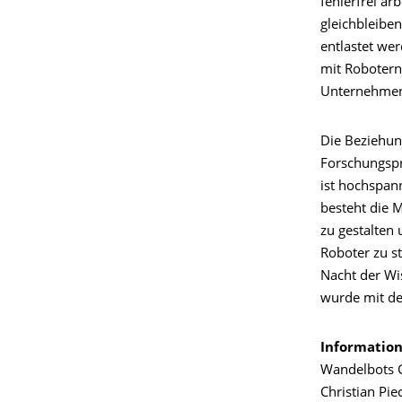
fehlerfrei a
gleichbleiben
entlastet we
mit Robotern 
Unternehmen 
Die Beziehun
Forschungspr
ist hochspann
besteht die M
zu gestalten
Roboter zu s
Nacht der Wi
wurde mit 
Information
Wandelbots
Christian Pie