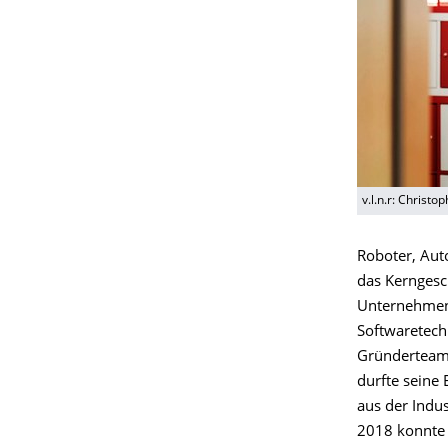
v.l.n.r: Christ
Roboter, Auto
das Kerngesc
Unternehmen 
Softwaretech
Gründerteam
durfte seine
aus der Indu
2018 konnte 