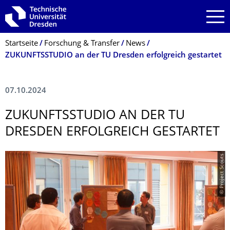
Zur Hauptnavigation springen
Zur Suche springen
Zum Inhalt springen
Breadcrumb-Menü
Startseite
Forschung & Transfer
News
­ZUKUNFTSSTUDIO an der TU Dresden erfolgreich gestartet
07.10.2024
­ZUKUNFTSSTUDIO AN DER TU
DRESDEN ERFOLGREICH GESTARTET
© Project Scouts