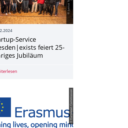
2.2024
artup-Service
esden|exists feiert 25-
hriges Jubiläum
iterlesen
Startup-Service dresden|exists feiert 25-jähriges Jubilä
© European Commission