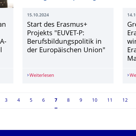
15.10.2024
14.1
an
Start des Erasmus+
Gr
Projekts "EUVET-P:
Er
A-
Berufsbildungspo­litik in
wi
l
der Europäischen Union"
Er
Ma
 Mobility bringt Forschende der EUTOPIA-Universitäten in B
Weiterlesen
Start des Erasmus+ Projekts "EUVET-P: 
We
3
4
5
6
Seite 7, aktuell ausgewählt
7
8
9
10
11
12