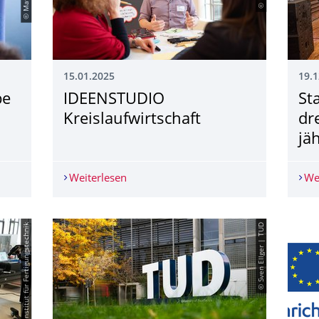
15.01.2025
19.1
be
IDEENSTUDIO
St
Kreislaufwirt­schaft
dr
jä
rbe
Weiterlesen
IDEENSTUDIO Kreislaufwirtschaft
We
© Institut für Fertigungstechnik
© Sven Ellger | TUD