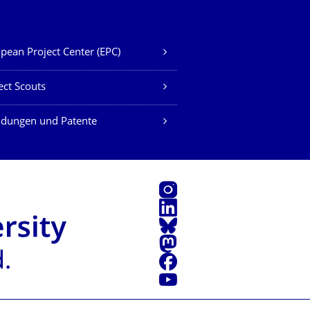
pean Project Center (EPC)
ect Scouts
ndungen und Patente
Instagram
LinkedIn
Bluesky
Mastodon
Facebook
Youtube