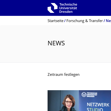
Zur Hauptnavigation springen
Zur Suche springen
Zum Inhalt springen
Breadcrumb-Menü
Startseite
Forschung & Transfer
Ne
NEWS
Zeitraum festlegen