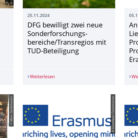
25.11.2024
05.1
DFG bewilligt zwei neue
An
Sonderforschungs­
Li
bereiche/Transregios mit
Pr
TUD-Beteiligung
Pr
Er
Metallbauteile: TU Dresden startet Upcycling-Projekt
Weiterlesen
DFG bewilligt zwei neue Sonderforschu
We
© Marc Goldchstein
© European Commission