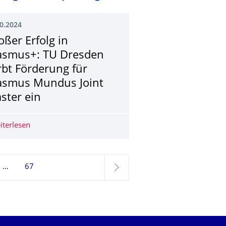
0.2024
oßer Erfolg in
asmus+: TU Dresden
rbt Förderung für
asmus Mundus Joint
ster ein
rüssel zusammen
Berufsbildungspolitik in der Europäischen Union"
iterlesen
Großer Erfolg in Erasmus+: TU Dresden wirbt Förderung
67
weiter