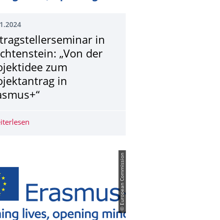
1.2024
tragstellersemi­nar in
echtenstein: „Von der
ojektidee zum
ojektantrag in
asmus+“
ngsbereiche/Transregios mit TUD-Beteiligung
iterlesen
Antragstellerseminar in Liechtenstein: „Von der Projekt
© European Commission