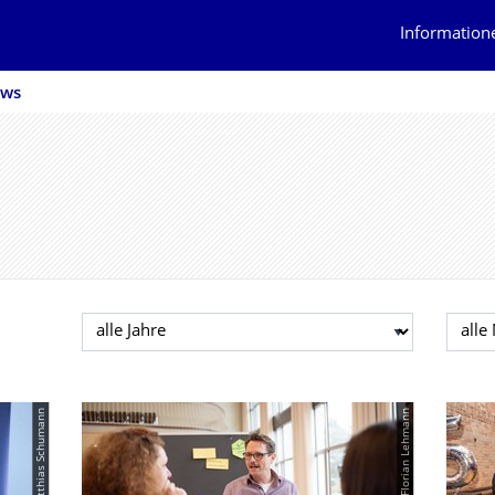
Information
ws
Jahr auswählen
Mona
© Matthias Schumann
© Florian Lehmann