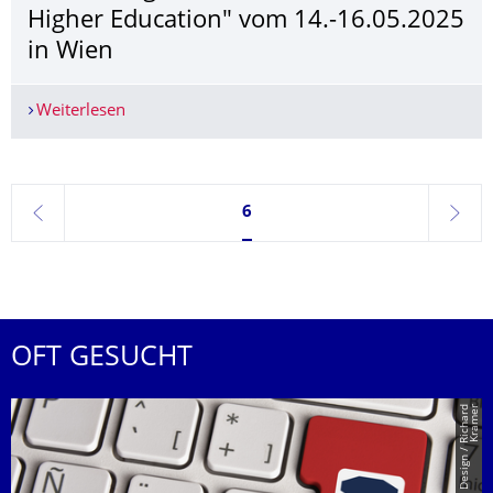
Higher Education" vom 14.-16.05.2025
in Wien
Weiterlesen
Europaweite Konferenz zum Thema "Promoting Mo
Seite 6, aktuell ausgewählt
6
zurück
weite
OFT GESUCHT
r