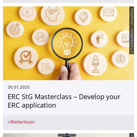
© PantherMedia / champlifezy
30.01.2025
ERC StG Masterclass – Develop your
ERC application
Weiterlesen
ERC StG Masterclass – Develop your ERC applica