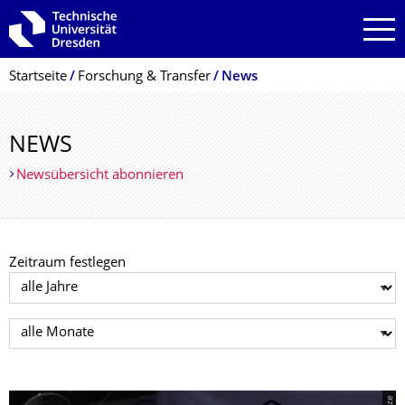
Zur Hauptnavigation springen
Zur Suche springen
Zum Inhalt springen
Breadcrumb-Menü
Startseite
Forschung & Transfer
News
NEWS
Newsübersicht abonnieren
Zeitraum festlegen
Jahr auswählen
Monat auswählen