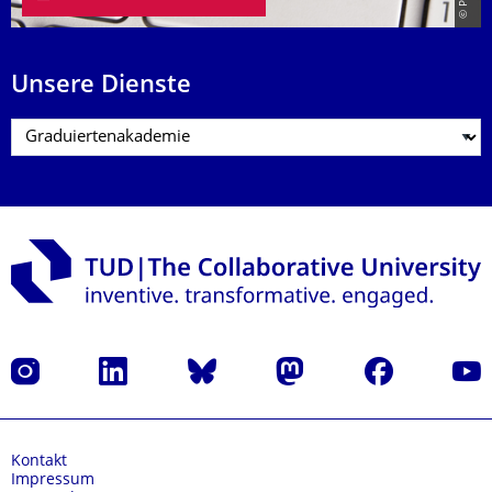
Unsere Dienste
Instagram
LinkedIn
Bluesky
Mastodon
Facebook
Yout
Kontakt
Impressum