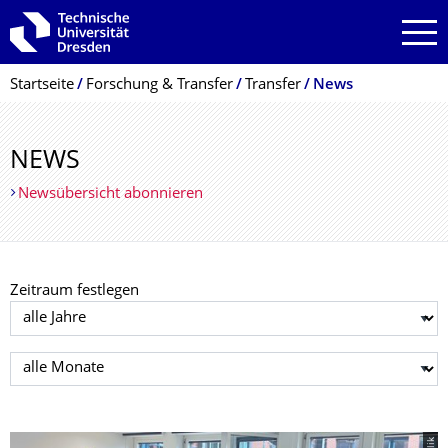
Zur Hauptnavigation springen
Zur Suche springen
Zum Inhalt springen
Breadcrumb-Menü
Startseite
Forschung & Transfer
Transfer
News
NEWS
Newsübersicht abonnieren
Zeitraum festlegen
Jahr auswählen
Monat auswählen