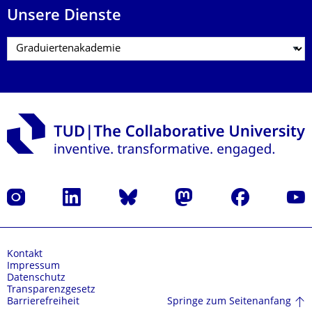
Unsere Dienste
Instagram
LinkedIn
Bluesky
Mastodon
Facebook
Yout
Kontakt
Impressum
Datenschutz
Transparenzgesetz
Springe zum Seitenanfang
Barrierefreiheit