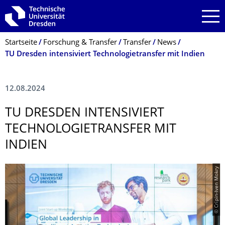
Zur Hauptnavigation springen
Zur Suche springen
Zum Inhalt springen
Breadcrumb-Menü
Startseite
Forschung & Transfer
Transfer
News
TU Dresden intensiviert Technologietransfer mit Indien
12.08.2024
TU DRESDEN INTENSIVIERT
TECHNOLOGIE­TRANSFER MIT
INDIEN
© Cripin-Iven Mokry