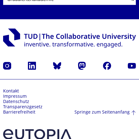
Instagram
LinkedIn
Bluesky
Mastodon
Facebook
Yout
Kontakt
Impressum
Datenschutz
Transparenzgesetz
Springe zum Seitenanfang
Barrierefreiheit