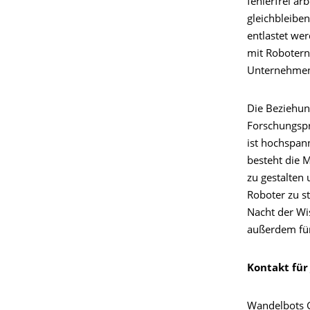
fehlerfrei a
gleichbleiben
entlastet we
mit Robotern 
Unternehmen 
Die Beziehun
Forschungspr
ist hochspann
besteht die M
zu gestalten
Roboter zu s
Nacht der Wi
außerdem fü
Kontakt für 
Wandelbots