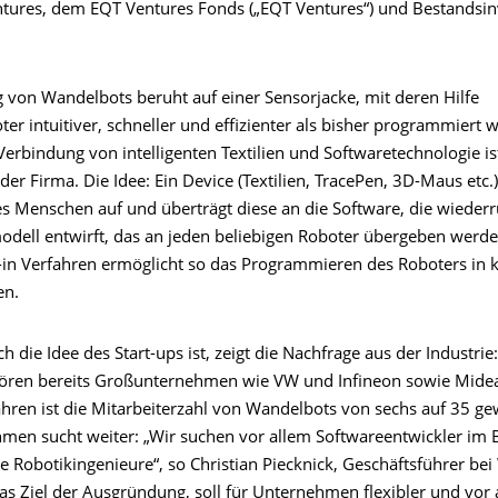
tures, dem EQT Ventures Fonds („EQT Ventures“) und Bestandsin
g von Wandelbots beruht auf einer Sensorjacke, mit deren Hilfe
ter intuitiver, schneller und effizienter als bisher programmiert
erbindung von intelligenten Textilien und Softwaretechnologie is
er Firma. Die Idee: Ein Device (Textilien, TracePen, 3D-Maus etc.
 Menschen auf und überträgt diese an die Software, die wieder
ell entwirft, das an jeden beliebigen Roboter übergeben werde
-in Verfahren ermöglicht so das Programmieren des Roboters in k
en.
ch die Idee des Start-ups ist, zeigt die Nachfrage aus der Industrie
ören bereits Großunternehmen wie VW und Infineon sowie Midea
Jahren ist die Mitarbeiterzahl von Wandelbots von sechs auf 35 
men sucht weiter: „Wir suchen vor allem Softwareentwickler im B
e Robotikingenieure“, so Christian Piecknick, Geschäftsführer be
as Ziel der Ausgründung, soll für Unternehmen flexibler und vor 