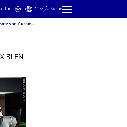
en für
DE
Suche
Wandelbots: TU Start-up ermöglicht flexiblen Einsatz von Automatisierungstechnik
XIBLEN
© Anne Schwerin