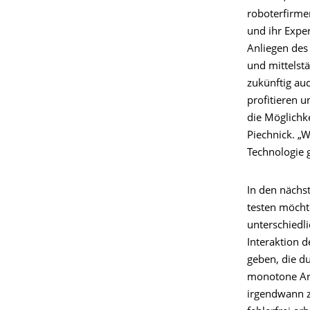
roboterfirme
und ihr Expe
Anliegen des
und mittelst
zukünftig au
profitieren u
die Möglichke
Piechnick. „
Technologie 
In den nächs
testen möcht
unterschiedl
Interaktion d
geben, die du
monotone Arbe
irgendwann z