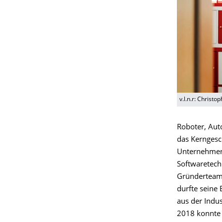
v.l.n.r: Christ
Roboter, Auto
das Kerngesc
Unternehmen 
Softwaretech
Gründerteam
durfte seine
aus der Indu
2018 konnte 