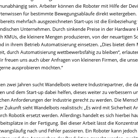
nunabhängig sein. Arbeiter können die Roboter mit Hilfe der Devi
rtenwissen für bestimmte Bewegungsabläufe direkt weitergeben. 
 bereits mehrfach ausgezeichneten Start-ups ist die Einbeziehung
ändischen Unternehmen. Durch sinkende Preise in der Hardware
ch KMUs, die kleinere Mengen produzieren, von der neuartigen S
nd in ihrem Betrieb Automatisierung einsetzen. „Dies bietet dem 
it, durch Automatisierung wettbewerbsfähig zu bleiben“, erläuter
Wir freuen uns auch über Anfragen von kleineren Firmen, die unse
gerne ausprobieren möchten.“
ten zwei Jahren sucht Wandelbots weitere Industriepartner, die d
en und dem Start-up dabei helfen, dieses weiter zu verbessern u
ichen Anforderungen der Industrie gerecht zu werden. Die Mensc
er Zukunft sieht Wandelbots realistisch: „Es wird mit Sicherheit Ar
rch Robotik ersetzt werden. Allerdings handelt es sich hierbei hä
itsplätze in der Fertigung. Bei dieser Arbeit lässt die Konzentra
wangsläufig nach und Fehler passieren. Ein Roboter kann jedoch