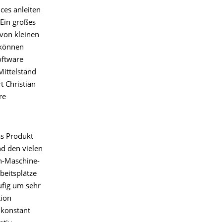
ces anleiten
Ein großes
 von kleinen
 können
oftware
Mittelstand
t Christian
re
as Produkt
nd den vielen
h-Maschine-
beitsplätze
ufig um sehr
tion
 konstant