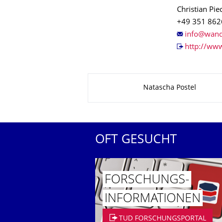
Christian Pie
+49
http://ww
Zu dieser Seite
Natascha Postel
OFT GESUCHT
FORSCHUNGS­
INFORMATIO­NEN
TUD FORSCHUNGSPORTAL