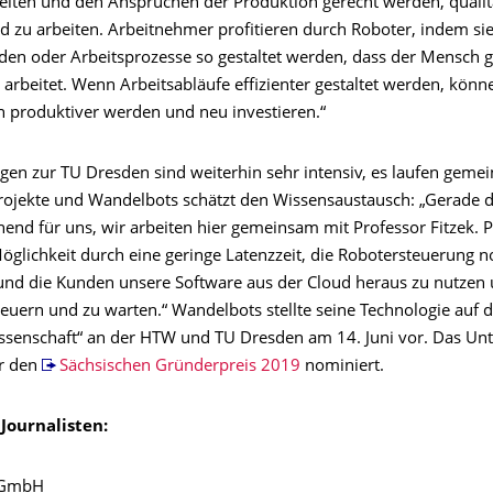
rbeiten und den Ansprüchen der Produktion gerecht werden, qualit
d zu arbeiten. Arbeitnehmer profitieren durch Roboter, indem sie
rden oder Arbeitsprozesse so gestaltet werden, dass der Mensch
arbeitet. Wenn Arbeitsabläufe effizienter gestaltet werden, könn
produktiver werden und neu investieren.“
gen zur TU Dresden sind weiterhin sehr intensiv, es laufen geme
ojekte und Wandelbots schätzt den Wissensaustausch: „Gerade
end für uns, wir arbeiten hier gemeinsam mit Professor Fitzek. P
öglichkeit durch eine geringe Latenzzeit, die Robotersteuerung n
 und die Kunden unsere Software aus der Cloud heraus zu nutzen 
teuern und zu warten.“ Wandelbots stellte seine Technologie auf 
ssenschaft“ an der HTW und TU Dresden am 14. Juni vor. Das Un
r den
Sächsischen Gründerpreis 2019
nominiert.
Journalisten:
 GmbH