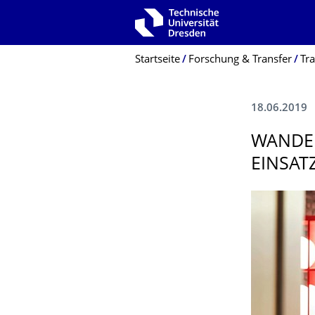
Zur Hauptnavigation springen
Zur Suche springen
Zum Inhalt springen
Breadcrumb-Menü
Startseite
Forschung & Transfer
Tra
18.06.2019
WANDEL
EINSAT