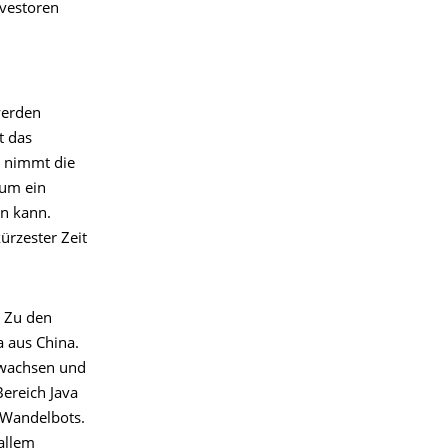
vestoren
 werden
t das
) nimmt die
rum ein
n kann.
ürzester Zeit
: Zu den
 aus China.
gewachsen und
ereich Java
i Wandelbots.
allem