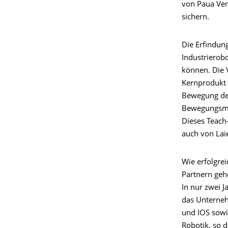
von Paua Ven
sichern.
Die Erfindun
Industrierobo
können. Die V
Kernprodukt d
Bewegung des
Bewegungsmod
Dieses Teach
auch von Lai
Wie erfolgrei
Partnern geh
In nur zwei 
das Unterneh
und IOS sowi
Robotik, so d