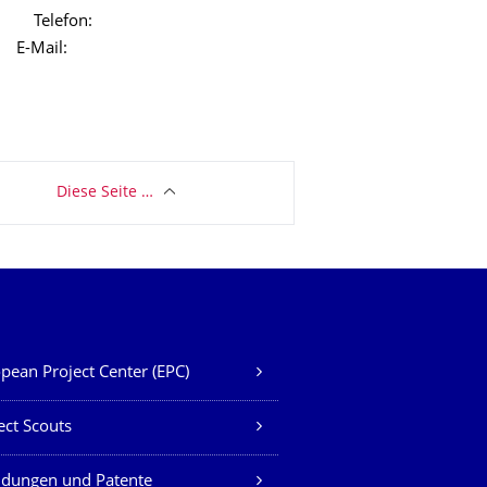
Telefon:
il:
Diese Seite …
pean Project Center (EPC)
ect Scouts
ndungen und Patente