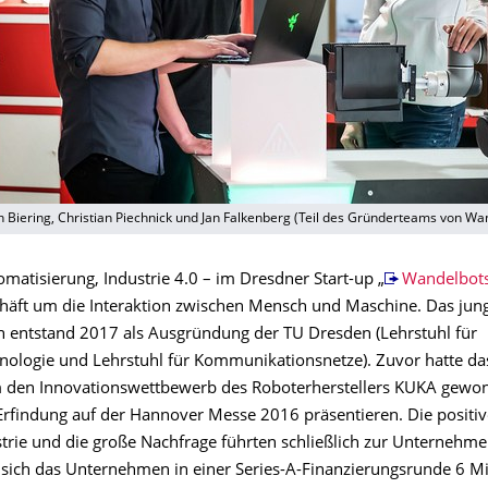
oph Biering, Christian Piechnick und Jan Falkenberg (Teil des Gründerteams von Wa
matisierung, Industrie 4.0 – im Dresdner Start-up „
Wandelbot
häft um die Interaktion zwischen Mensch und Maschine. Das jun
entstand 2017 als Ausgründung der TU Dresden (Lehrstuhl für
nologie und Lehrstuhl für Kommunikationsnetze). Zuvor hatte da
 den Innovationswettbewerb des Roboterherstellers KUKA gewo
 Erfindung auf der Hannover Messe 2016 präsentieren. Die positi
strie und die große Nachfrage führten schließlich zur Unternehm
sich das Unternehmen in einer Series-A-Finanzierungsrunde 6 Mi