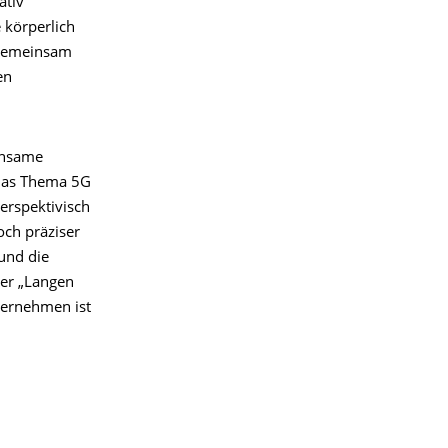
ativ
 körperlich
 gemeinsam
en
insame
 das Thema 5G
erspektivisch
och präziser
und die
der „Langen
ternehmen ist