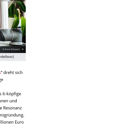
ndelbots)
s
“ dreht sich
ge
s 6-köpfige
nnen und
ve Resonanz
ensgründung.
llionen Euro