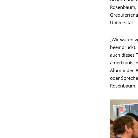
Boston und U
Rosenbaum, Le
Graduiertena
Universität.
„Wir waren v
beeindruckt.
auch dieses 
amerikanische
Alumni den W
oder Spreche
Rosenbaum.