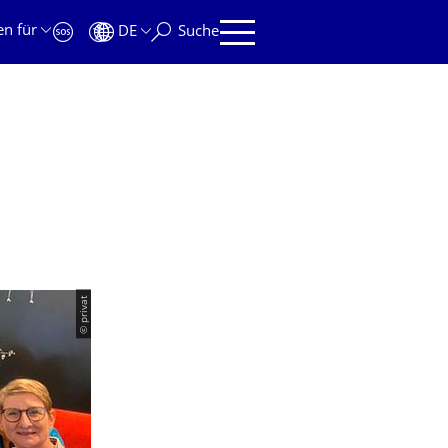
en für
DE
Suche
© privat