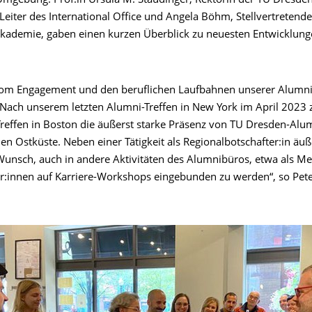
mgebung. Prof.in Ursula M. Staudinger, Rektorin der TU Dresden
iter des International Office und Angela Böhm, Stellvertretende 
kademie, gaben einen kurzen Überblick zu neuesten Entwicklung
om Engagement und den beruflichen Laufbahnen unserer Alumni
 Nach unserem letzten Alumni-Treffen in New York im April 2023 
Treffen in Boston die äußerst starke Präsenz von TU Dresden-Alu
n Ostküste. Neben einer Tätigkeit als Regionalbotschafter:in äuß
unsch, auch in andere Aktivitäten des Alumnibüros, etwa als Me
r:innen auf Karriere-Workshops eingebunden zu werden“, so Pet