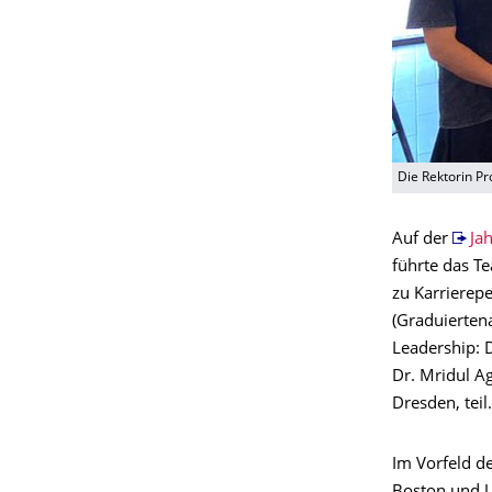
Die Rektorin Pr
Auf der
Ja
führte das T
zu Karrierep
(Graduierten
Leadership: 
Dr. Mridul A
Dresden, teil.
Im Vorfeld d