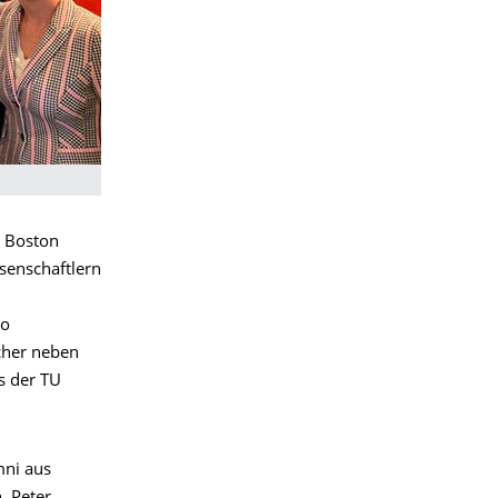
 Boston
senschaftlern
to
cher neben
s der TU
mni aus