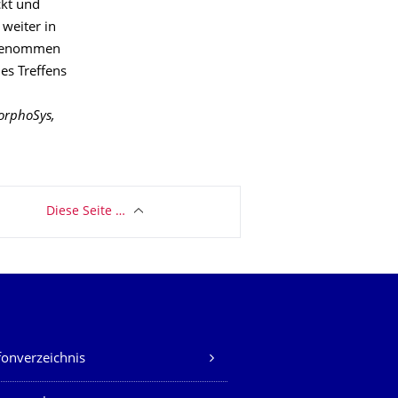
ckt und
weiter in
t genommen
es Treffens
MorphoSys,
Diese Seite …
fonverzeichnis