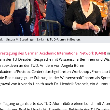
of.in Ursula M. Staudinger (3.v.l.) mit TUD-Alumni in Boston.
hrestagung des German Academic International Network (GAIN)
in
eam der TU Dresden Gespräche mit Wissenschaftlerinnen und Wis
erspektiven an der TUD. An dem von Angela Böhm
akademie/Postdoc Center) durchgeführten Workshop „From Lab 
Die Bedeutung guter Führung in der Wissenschaft“ nahm als Spre
grawal von iuvendo Health auch Dr. Hendrik Strobelt, ein Alumnu
er Tagung organisierte das TUD-Alumnibüro einen Lunch mit Alu