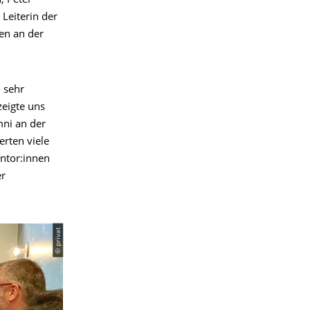
, Peter
Leiterin der
en an der
 sehr
zeigte uns
mni an der
erten viele
ntor:innen
er
© privat