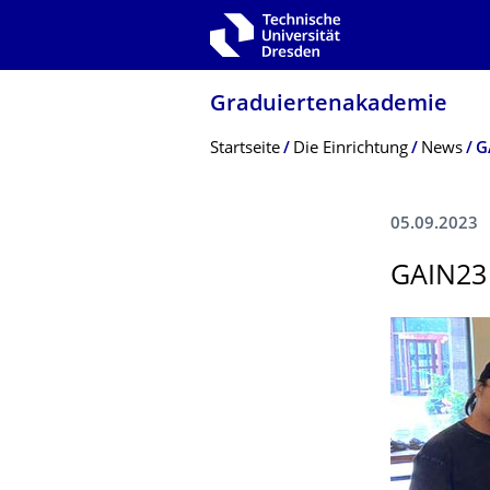
Zur Hauptnavigation springen
Zur Suche springen
Zum Inhalt springen
Graduiertenakade­mie
Breadcrumb-Menü
Startseite
Die Einrichtung
News
G
05.09.2023
GAIN23