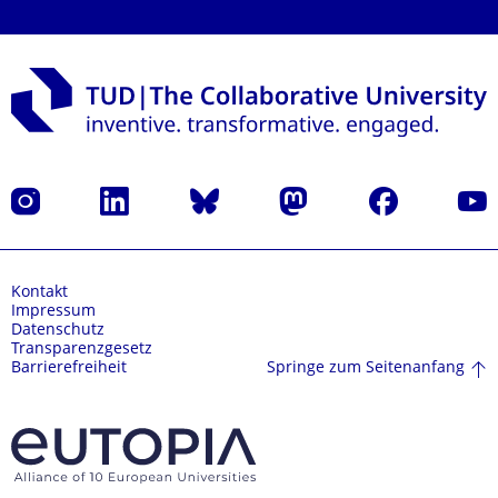
Instagram
LinkedIn
Bluesky
Mastodon
Facebook
Yout
Kontakt
Impressum
Datenschutz
Transparenzgesetz
Springe zum Seitenanfang
Barrierefreiheit