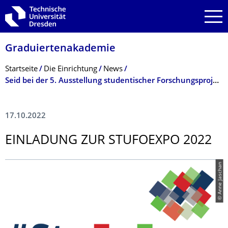
Zur Hauptnavigation springen
Zur Suche springen
Zum Inhalt springen
Graduiertenakade­mie
Breadcrumb-Menü
Startseite
Die Einrichtung
News
Seid bei der 5. Ausstellung studentischer Forschungsprojekte dabei und stimmt für euer Lieblingsprojekt ab!
17.10.2022
EINLADUNG ZUR STUFOEXPO 2022
© Anne Jaschan