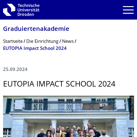
Zur Hauptnavigation springen
Zur Suche springen
Zum Inhalt springen
Graduiertenakade­mie
Breadcrumb-Menü
Startseite
Die Einrichtung
News
EUTOPIA Impact School 2024
25.09.2024
EUTOPIA IMPACT SCHOOL 2024
© Sacha Hanig