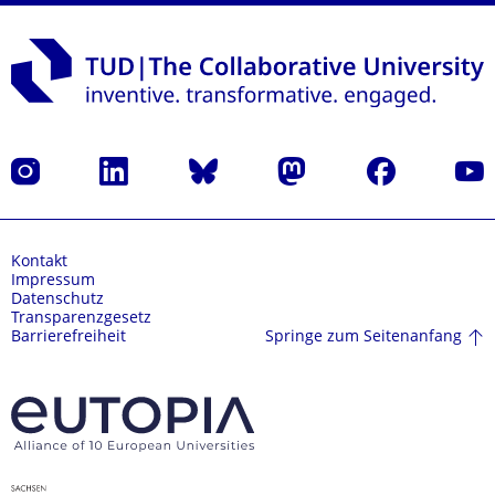
Instagram
LinkedIn
Bluesky
Mastodon
Facebook
Yout
Kontakt
Impressum
Datenschutz
Transparenzgesetz
Springe zum Seitenanfang
Barrierefreiheit