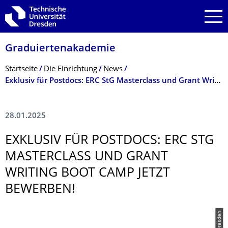
Zur Hauptnavigation springen
Zur Suche springen
Zum Inhalt springen
Graduiertenakade­mie
Breadcrumb-Menü
Startseite
Die Einrichtung
News
Exklusiv für Postdocs: ERC StG Masterclass und Grant Writing Boot Camp JETZT BEWERBEN!
28.01.2025
EXKLUSIV FÜR POSTDOCS: ERC STG
MASTERCLASS UND GRANT
WRITING BOOT CAMP JETZT
BEWERBEN!
© TU Dresden