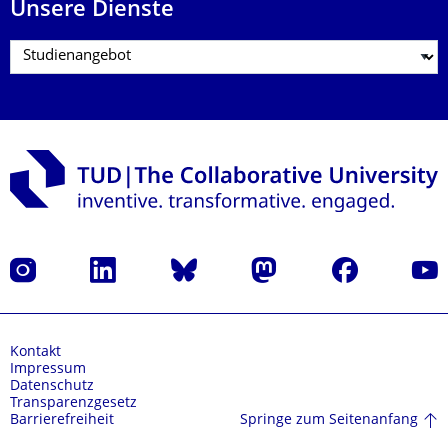
Unsere Dienste
Instagram
LinkedIn
Bluesky
Mastodon
Facebook
Yout
Kontakt
Impressum
Datenschutz
Transparenzgesetz
Springe zum Seitenanfang
Barrierefreiheit