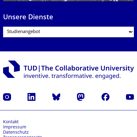
Unsere Dienste
Instagram
LinkedIn
Bluesky
Mastodon
Facebook
Yout
Kontakt
Impressum
Datenschutz