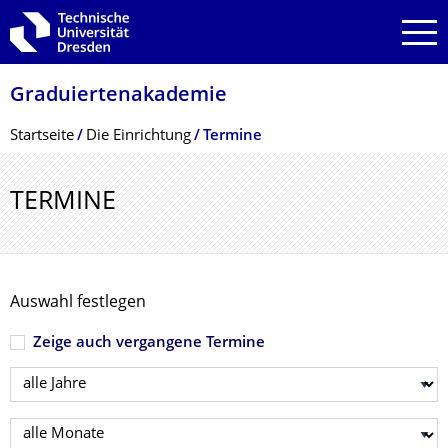
Zur Hauptnavigation springen
Zur Suche springen
Zum Inhalt springen
Graduiertenakade­mie
Breadcrumb-Menü
Startseite
Die Einrichtung
Termine
TERMINE
Auswahl festlegen
Zeige auch vergangene Termine
Jahr wählen
Monat wählen