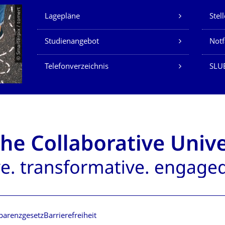
Unsere Dienste
© Smarterpix / tomert
Lagepläne
Stel
Studienangebot
Not
Telefonverzeichnis
SLUB
parenzgesetz
Barrierefreiheit