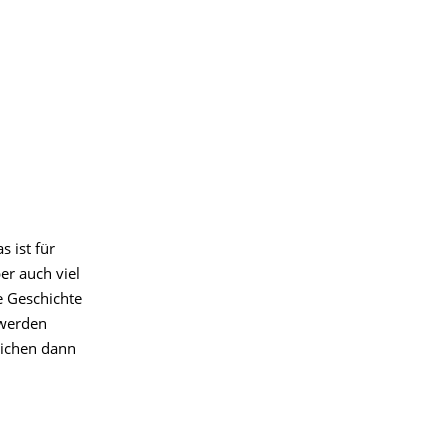
s ist für
er auch viel
e Geschichte
 werden
lichen dann