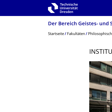
Zur Hauptnavigation springen
Zur Suche springen
Zum Inhalt springen
Der Bereich Geistes- und S
Breadcrumb-Menü
Startseite
Fakultäten
Philosophisch
INSTIT