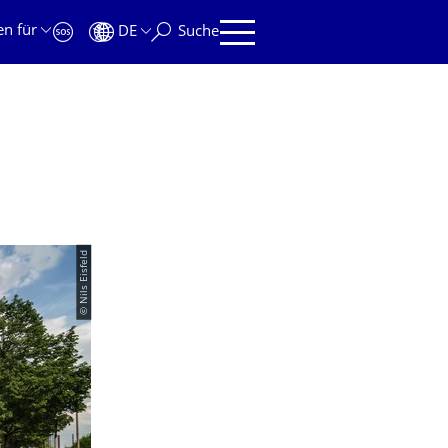
en für
DE
Suche
© Nils Eisfeld