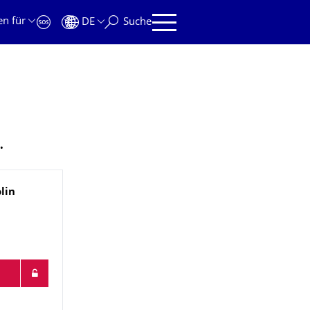
en für
DE
Suche
.
lin