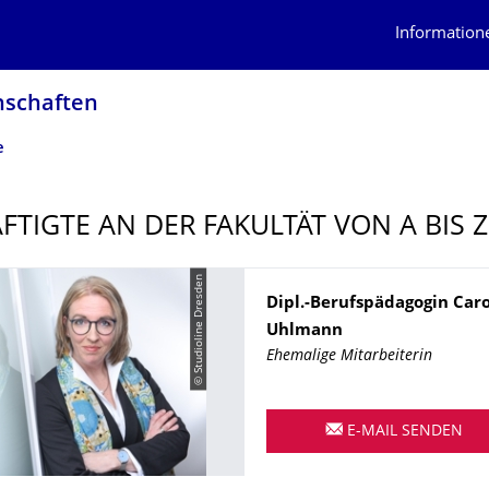
Information
nschaften
e
FTIGTE AN DER FAKULTÄT VON A BIS Z
© Studioline Dresden
Name
Dipl.-Berufspädagogin
Caro
Uhlmann
Ehemalige Mitarbeiterin
E-MAIL SENDEN