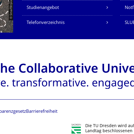
© Smarterpix / tomert
Studienangebot
Not
Telefonverzeichnis
SLUB
parenzgesetz
Barrierefreiheit
Die TU Dresden wird au
Landtag beschlossenen 