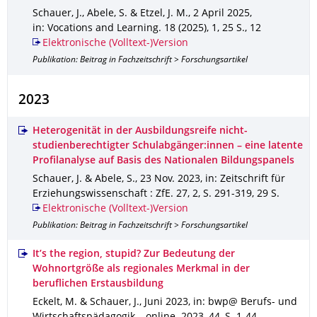
Schauer, J., Abele, S. & Etzel, J. M.
,
2 April 2025
,
in: Vocations and Learning
.
18 (2025)
,
1
,
25 S.
,
12
Elektronische (Volltext-)Version
Publikation: Beitrag in Fachzeitschrift > Forschungsartikel
2023
Heterogenität in der Ausbildungsreife nicht-
studienberechtigter Schulabgänger:innen – eine latente
Profilanalyse auf Basis des Nationalen Bildungspanels
Schauer, J. & Abele, S.
,
23 Nov. 2023
,
in: Zeitschrift für
Erziehungswissenschaft : ZfE
.
27
,
2
,
S. 291-319
,
29 S.
Elektronische (Volltext-)Version
Publikation: Beitrag in Fachzeitschrift > Forschungsartikel
It’s the region, stupid? Zur Bedeutung der
Wohnortgröße als regionales Merkmal in der
beruflichen Erstausbildung
Eckelt, M. & Schauer, J.
,
Juni 2023
,
in: bwp@ Berufs- und