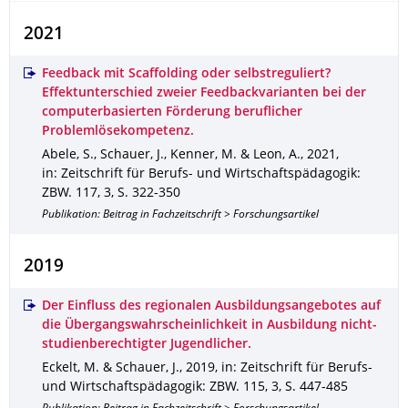
2021
Feedback mit Scaffolding oder selbstreguliert?
Effektunterschied zweier Feedbackvarianten bei der
computerbasierten Förderung beruflicher
Problemlösekompetenz.
Abele, S., Schauer, J., Kenner, M. & Leon, A.
,
2021
,
in: Zeitschrift für Berufs- und Wirtschaftspädagogik:
ZBW
.
117
,
3
,
S. 322-350
Publikation: Beitrag in Fachzeitschrift > Forschungsartikel
2019
Der Einfluss des regionalen Ausbildungsangebotes auf
die Übergangswahrscheinlichkeit in Ausbildung nicht-
studienberechtigter Jugendlicher.
Eckelt, M. & Schauer, J.
,
2019
,
in: Zeitschrift für Berufs-
und Wirtschaftspädagogik: ZBW
.
115
,
3
,
S. 447-485