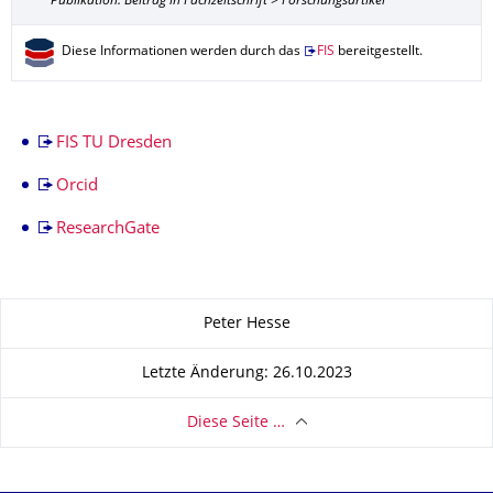
Publikation: Beitrag in Fachzeitschrift > Forschungsartikel
Diese Informationen werden durch das
FIS
bereitgestellt.
FIS TU Dresden
Orcid
ResearchGate
Zu dieser Seite
Peter Hesse
Letzte Änderung: 26.10.2023
Diese Seite …