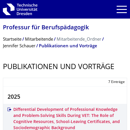
Zur Hauptnavigation springen
Zur Suche springen
Zum Inhalt springen
Professur für Berufspädagogik
Breadcrumb-Menü
Startseite
Mitarbeitende
Mitarbeitende_Ordner
Jennifer Schauer
Publikationen und Vorträge
PUBLIKATIONEN UND VORTRÄGE
7 Einträge
2025
Differential Development of Professional Knowledge
and Problem-Solving Skills During VET: The Role of
Cognitive Resources, School-Leaving Certificates, and
Sociodemographic Background