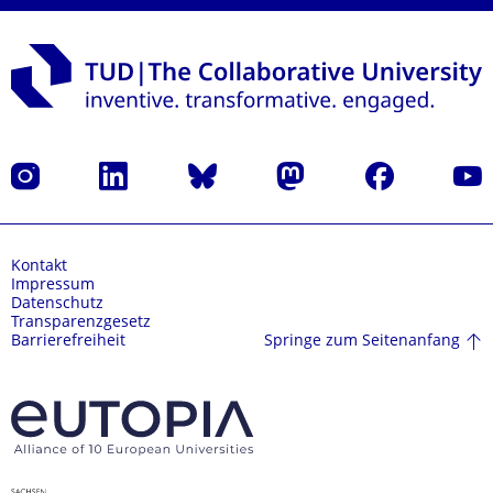
Instagram
LinkedIn
Bluesky
Mastodon
Facebook
Yout
Kontakt
Impressum
Datenschutz
Transparenzgesetz
Springe zum Seitenanfang
Barrierefreiheit