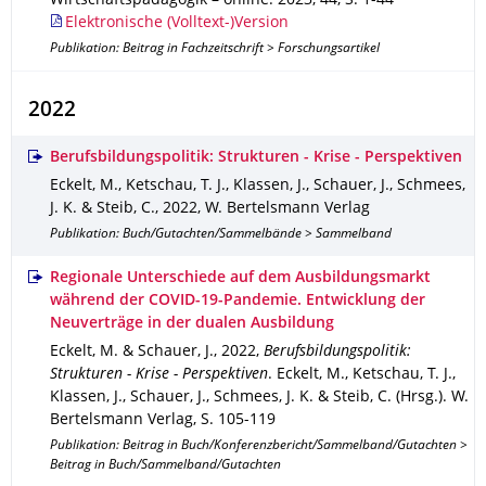
Wirtschaftspädagogik – online
.
2023
,
44
,
S. 1-44
Elektronische (Volltext-)Version
Publikation: Beitrag in Fachzeitschrift > Forschungsartikel
2022
Berufsbildungspolitik: Strukturen - Krise - Perspektiven
Eckelt, M., Ketschau, T. J., Klassen, J., Schauer, J., Schmees,
J. K. & Steib, C.
,
2022
,
W. Bertelsmann Verlag
Publikation: Buch/Gutachten/Sammelbände > Sammelband
Regionale Unterschiede auf dem Ausbildungsmarkt
während der COVID-19-Pandemie. Entwicklung der
Neuverträge in der dualen Ausbildung
Eckelt, M. & Schauer, J.
,
2022
,
Berufsbildungspolitik:
Strukturen - Krise - Perspektiven
.
Eckelt, M., Ketschau, T. J.,
Klassen, J., Schauer, J., Schmees, J. K. & Steib, C. (Hrsg.).
W.
Bertelsmann Verlag
,
S. 105-119
Publikation: Beitrag in Buch/Konferenzbericht/Sammelband/Gutachten >
Beitrag in Buch/Sammelband/Gutachten