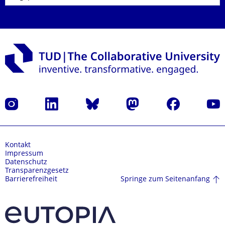
Instagram
LinkedIn
Bluesky
Mastodon
Facebook
Yout
Kontakt
Impressum
Datenschutz
Transparenzgesetz
Springe zum Seitenanfang
Barrierefreiheit