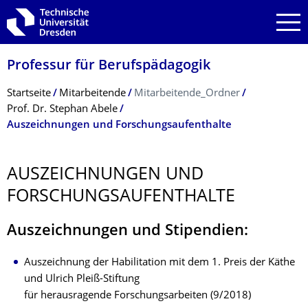
Zur Hauptnavigation springen
Zur Suche springen
Zum Inhalt springen
Professur für Berufspädagogik
Breadcrumb-Menü
Startseite
Mitarbeitende
Mitarbeitende_Ordner
Prof. Dr. Stephan Abele
Auszeichnungen und Forschungsaufenthalte
AUSZEICHNUNGEN UND
FORSCHUNGSAUF­ENTHALTE
Auszeichnungen und Stipendien:
Auszeichnung der Habilitation mit dem 1. Preis der Käthe
und Ulrich Pleiß-Stiftung
für herausragende Forschungsarbeiten (9/2018)