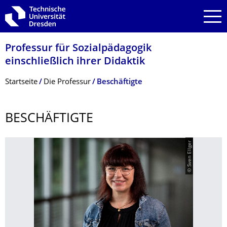
Zur Hauptnavigation springen
Zur Suche springen
Zum Inhalt springen
Professur für Sozialpädagogik
einschließlich ihrer Didaktik
Breadcrumb-Menü
Startseite
Die Professur
Beschäftigte
BESCHÄFTIGTE
© Sven Ellger