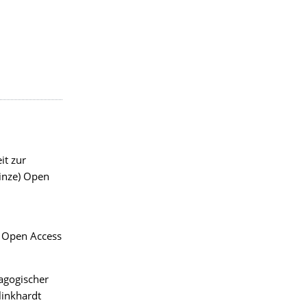
it zur
einze) Open
e) Open Access
agogischer
linkhardt