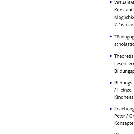
Virtualit
Konstanti
Möglichke
7-16. (zu
*Pädagogi
scholasti
Theoretis
Lesen ler
Bildungspo
Bildungs-
/ Heinze,
Kindheits
Erziehung
Peter / G
Konzepte,