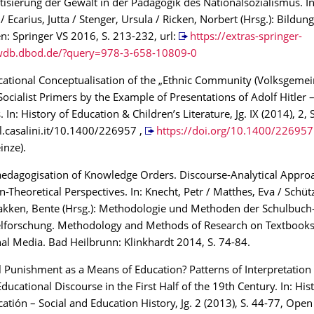
tisierung der Gewalt in der Pädagogik des Nationalsozialismus. In:
/ Ecarius, Jutta / Stenger, Ursula / Ricken, Norbert (Hrsg.): Bildu
: Springer VS 2016, S. 213-232, url:
https://extras-springer-
db.dbod.de/?query=978-3-658-10809-0
ational Conceptualisation of the „Ethnic Community (Volksgemein
Socialist Primers by the Example of Presentations of Adolf Hitler 
 In: History of Education & Children’s Literature, Jg. IX (2014), 2,
tal.casalini.it/10.1400/226957 ,
https://doi.org/10.1400/226957
inze).
edagogisation of Knowledge Orders. Discourse-Analytical Appro
n-Theoretical Perspectives. In: Knecht, Petr / Matthes, Eva / Schütz
kken, Bente (Hrsg.): Methodologie und Methoden der Schulbuch
elforschung. Methodology and Methods of Research on Textbook
al Media. Bad Heilbrunn: Klinkhardt 2014, S. 74-84.
 Punishment as a Means of Education? Patterns of Interpretation 
ucational Discourse in the First Half of the 19th Century. In: Hist
catión – Social and Education History, Jg. 2 (2013), S. 44-77, Open 