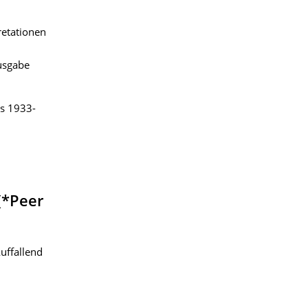
retationen
usgabe
us 1933-
(*Peer
Auffallend