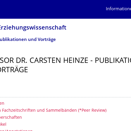
Information
Erziehungswissen­schaft
ublikationen und Vorträge
SOR DR. CARSTEN HEINZE - PUBLIKAT
ORTRÄGE
erzeichnis
en
in Fachzeitschriften und Sammelbänden (*Peer Review)
erschaften
ikel