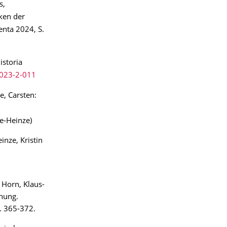
s,
iken der
enta 2024, S.
istoria
2023-2-011
e, Carsten:
be-Heinze)
inze, Kristin
 Horn, Klaus-
chung.
. 365-372.