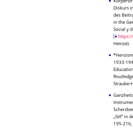
Körperst
Diskurs i
des Beitr
in the Ge
Social y d
https:
Heinze).
*Heroism 
1933-1945.
Education
Routledge
Straube-H
Ganzheits
Instrumen
Scherzber
„Stil“ in
195-216