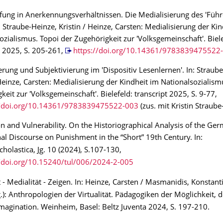
ung in Anerkennungsverhältnissen. Die Medialisierung des 'Führe
n: Straube-Heinze, Kristin / Heinze, Carsten: Medialisierung der Ki
ozialismus. Topoi der Zugehörigkeit zur 'Volksgemeinschaft'. Biele
t 2025, S. 205-261,
https://doi.org/10.14361/9783839475522
erung und Subjektivierung im 'Dispositiv Lesenlernen'. In: Straub
 Heinze, Carsten: Medialisierung der Kindheit im Nationalsozialism
keit zur 'Volksgemeinschaft'. Bielefeld: transcript 2025, S. 9-77,
//doi.org/10.14361/9783839475522-003
(zus. mit Kristin Straube
n and Vulnerability. On the Historiographical Analysis of the Ge
al Discourse on Punishment in the “Short” 19th Century. In:
cholastica, Jg. 10 (2024), S.107-130,
//doi.org/10.15240/tul/006/2024-2-005
t - Medialität - Zeigen. In: Heinze, Carsten / Masmanidis, Konstanti
g.): Anthropologien der Virtualität. Pädagogiken der Möglichkeit, 
magination. Weinheim, Basel: Beltz Juventa 2024, S. 197-210.