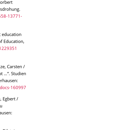
Norbert
nsdrohung.
-658-13771-
t education
of Education,
.1229351
ze, Carsten /
bt …“. Studien
erhausen:
pedocs-160997
, Egbert /
zu
ausen: