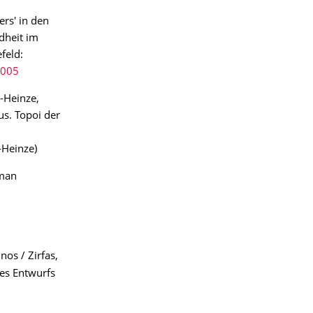
rs' in den
ndheit im
feld:
-005
e-Heinze,
us. Topoi der
-Heinze)
rman
nos / Zirfas,
des Entwurfs