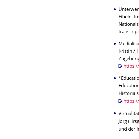
Unterwerf
Fibeln. I
Nationals
transcrip
Medialisi
Kristin /
Zugehörig
https:
*Educatio
Education
Historia s
https:
Virtualitä
Jörg (Hrs
und der I