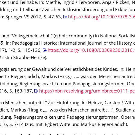
chkeit und Teilhabe. In: Miethe, Ingrid / Tervooren, Anja / Ricken, 
Bildung und Teilhabe. Zwischen Inklusionsforderung und Exklusio
: Springer VS 2017, S. 47-63,
https://doi.org/10.1007/978-3
and “Volksgemeinschaft” (ethnic community) in National Socialis
. In: Paedagogica Historica: International Journal of the History 
017), 1-2, S. 115-136,
https://doi.org/10.1080/00309230.2016
Kristin Straube-Heinze).
ogisierung der Gewalt und die Verletzlichkeit des Kindes. In: Hein
bert / Rieger-Ladich, Markus (Hrsg.): „... was den Menschen antrei
ktbildung, Regierungspraktiken und Pädagogisierungsformen. Ob
016, S. 163-187,
https://nbn-resolving.org/urn:nbn:de:0111-
den Menschen antreibt.“ Zur Einführung. In: Heinze, Carsten / Witte
dich, Markus (Hrsg.): „... was den Menschen antreibt …“. Studien 
ildung, Regierungspraktiken und Pädagogisierungsformen. Oberh
16, S. 7-14 (zus. mit. Egbert Witte und Markus Rieger-Ladich).