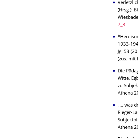
Verletzli
(Hrsg.): 
Wiesbaden
7_3
*Heroism 
1933-1945
Jg. 53 (2
(zus. mit 
Die Pädag
Witte, Eg
zu Subje
Athena 2
„... was 
Rieger-La
Subjektb
Athena 20