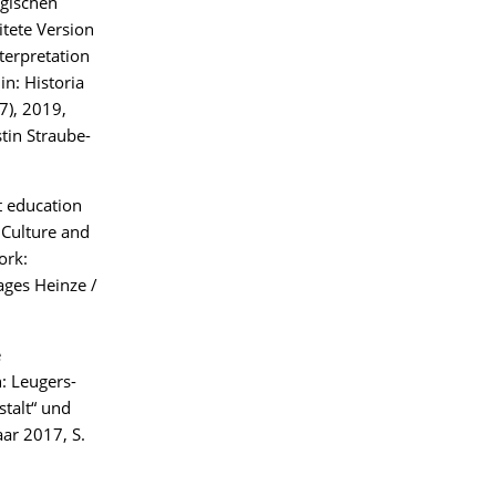
ogischen
itete Version
terpretation
in: Historia
77), 2019,
stin Straube-
t education
: Culture and
ork:
ages Heinze /
e
: Leugers-
stalt“ und
aar 2017, S.