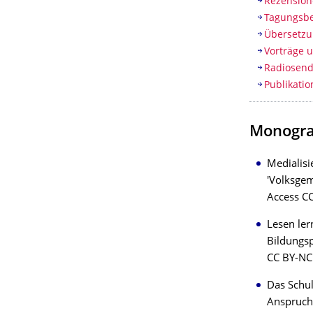
Rezension
Tagungsbe
Übersetz
Vorträge 
Radiosen
Publikati
Monogra
Medialisi
'Volksgem
Access C
Lesen ler
Bildungsp
CC BY-NC
Das Schul
Anspruch 