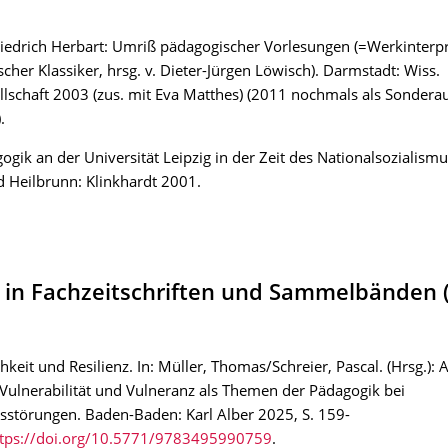
iedrich Herbart: Umriß pädagogischer Vorlesungen (=Werkinterp
cher Klassiker, hrsg. v. Dieter-Jürgen Löwisch). Darmstadt: Wiss.
lschaft 2003 (zus. mit Eva Matthes) (2011 nochmals als Sondera
.
ogik an der Universität Leipzig in der Zeit des Nationalsozialism
 Heilbrunn: Klinkhardt 2001.
 in Fachzeitschriften und Sammelbänden 
chkeit und Resilienz. In: Müller, Thomas/Schreier, Pascal. (Hrsg.): 
! Vulnerabilität und Vulneranz als Themen der Pädagogik bei
sstörungen. Baden-Baden: Karl Alber 2025, S. 159-
ttps://doi.org/10.5771/9783495990759
.