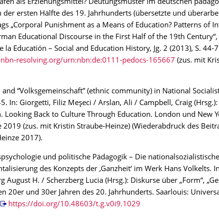
rafen als Erziehungsmittel? Deutungsmuster im deutschen pädag
n der ersten Hälfte des 19. Jahrhunderts (übersetzte und überarbe
ags „Corporal Punishment as a Means of Education? Patterns of In
rman Educational Discourse in the First Half of the 19th Century“, 
e la Educatión – Social and Education History, Jg. 2 (2013), S. 44-
//nbn-resolving.org/urn:nbn:de:0111-pedocs-165667
(zus. mit Kri
and “Volksgemeinschaft” (ethnic community) in National Socialis
 In: Giorgetti, Filiz Meşeci / Arslan, Ali / Campbell, Craig (Hrsg.)
. Looking Back to Culture Through Education. London und New Y
 2019 (zus. mit Kristin Straube-Heinze) (Wiederabdruck des Beitr
einze 2017).
psychologie und politische Pädagogik – Die nationalsozialistisch
talisierung des Konzepts der ‚Ganzheit‘ im Werk Hans Volkelts. In
g August H. / Scherzberg Lucia (Hrsg.): Diskurse über „Form“, „Ge
 den 20er und 30er Jahren des 20. Jahrhunderts. Saarlouis: Univers
,
https://doi.org/10.48603/t.g.v0i9.1029