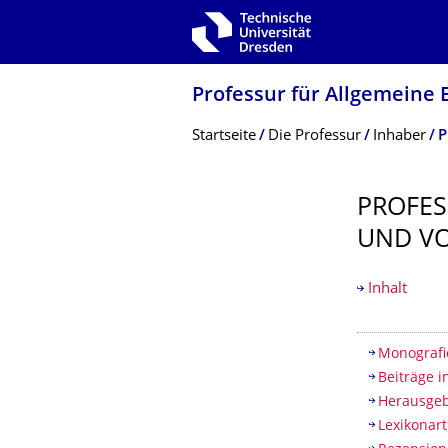
Zur Hauptnavigation springen
Zur Suche springen
Zum Inhalt springen
Professur für Allgemeine 
Breadcrumb-Menü
Startseite
Die Professur
Inhaber
P
PROFES
UND V
Inhalt
Inhaltsv
Monografi
Beiträge 
Herausgeb
Lexikonart