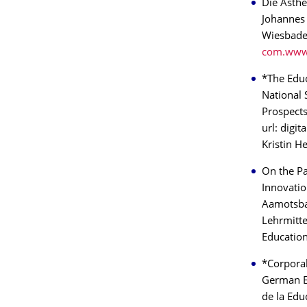
Die Ästhe
Johannes 
Wiesbaden
com.www
*The Educ
National 
Prospects.
url: digi
Kristin He
On the Pa
Innovatio
Aamotsba
Lehrmitt
Education
*Corporal
German Ed
de la Edu