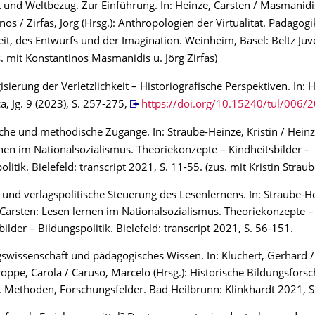
ät und Weltbezug. Zur Einführung. In: Heinze, Carsten / Masmanidi
nos / Zirfas, Jörg (Hrsg.): Anthropologien der Virtualität. Pädagog
it, des Entwurfs und der Imagination. Weinheim, Basel: Beltz Juv
s. mit Konstantinos Masmanidis u. Jörg Zirfas)
sierung der Verletzlichkeit – Historiografische Perspektiven. In: H
ca, Jg. 9 (2023), S. 257-275,
https://doi.org/10.15240/tul/006/
che und methodische Zugänge. In: Straube-Heinze, Kristin / Heinz
nen im Nationalsozialismus. Theoriekonzepte – Kindheitsbilder –
litik. Bielefeld: transcript 2021, S. 11-55. (zus. mit Kristin Strau
 und verlagspolitische Steuerung des Lesenlernens. In: Straube-He
 Carsten: Lesen lernen im Nationalsozialismus. Theoriekonzepte –
bilder – Bildungspolitik. Bielefeld: transcript 2021, S. 56-151.
swissenschaft und pädagogisches Wissen. In: Kluchert, Gerhard /
roppe, Carola / Caruso, Marcelo (Hrsg.): Historische Bildungsfors
 Methoden, Forschungsfelder. Bad Heilbrunn: Klinkhardt 2021, S