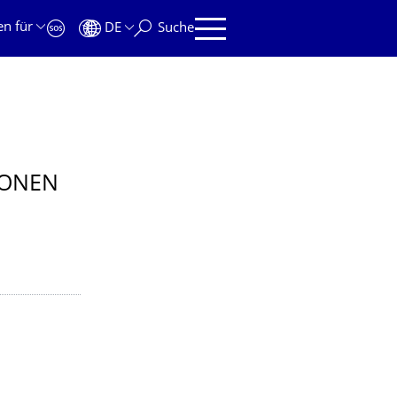
en für
DE
Suche
IONEN