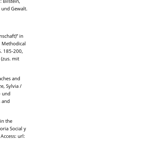
 Bilstein,
ng und Gewalt.
schaft)” in
– Methodical
 S. 185-200,
(zus. mit
aches and
e, Sylvia /
- und
s and
in the
oria Social y
Access: url: