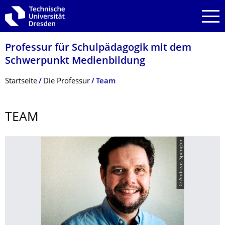
Zur Hauptnavigation springen
Zur Suche springen
Zum Inhalt springen
Professur für Schulpädagogik mit dem
Schwerpunkt Medienbildung
Breadcrumb-Menü
Startseite
Die Professur
Team
TEAM
© Andreas Spengler