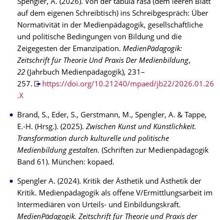
Spengler, A. (2026). Von der tabula rasa (dem leeren Blatt
auf dem eigenen Schreibtisch) ins Schreibgespräch: Über
Normativität in der Medienpädagogik, gesellschaftliche
und politische Bedingungen von Bildung und die
Zeigegesten der Emanzipation.
MedienPädagogik:
Zeitschrift für Theorie Und Praxis Der Medienbildung
,
22
(Jahrbuch Medienpädagogik), 231–
257.
https://doi.org/10.21240/mpaed/jb22/2026.01.26
.X
Brand, S., Eder, S., Gerstmann, M., Spengler, A. & Tappe,
E.-H. (Hrsg.). (2025).
Zwischen Kunst und Künstlichkeit.
Transformation durch kulturelle und politische
Medienbildung gestalten.
(Schriften zur Medienpädagogik
Band 61). München: kopaed.
Spengler A. (2024). Kritik der Ästhetik und Ästhetik der
Kritik. Medienpädagogik als offene V/Ermittlungsarbeit im
Intermediären von Urteils- und Einbildungskraft.
MedienPädagogik. Zeitschrift für Theorie und Praxis der