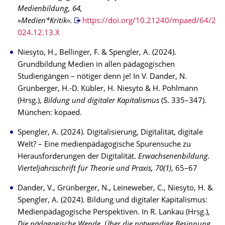
Medienbildung, 64,
»Medien*Kritik«.
https://doi.org/10.21240/mpaed/64/2
024.12.13.X
Niesyto, H., Bellinger, F. & Spengler, A. (2024).
Grundbildung Medien in allen pädagogischen
Studiengängen – nötiger denn je! In V. Dander, N.
Grünberger, H.-D. Kübler, H. Niesyto & H. Pohlmann
(Hrsg.),
Bildung und digitaler Kapitalismus
(S. 335–347).
München: kopaed.
Spengler, A. (2024). Digitalisierung, Digitalität, digitale
Welt? – Eine medienpädagogische Spurensuche zu
Herausforderungen der Digitalität.
Erwachsenenbildung.
Vierteljahrsschrift für Theorie und Praxis, 70(1)
, 65–67
Dander, V., Grünberger, N., Leineweber, C., Niesyto, H. &
Spengler, A. (2024). Bildung und digitaler Kapitalismus:
Medienpädagogische Perspektiven. In R. Lankau (Hrsg.),
Die pädagogische Wende. Über die notwendige Besinnung