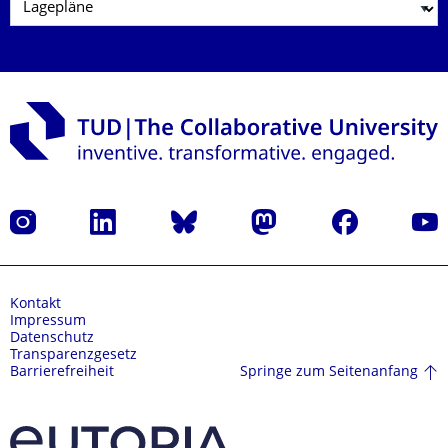
Instagram
LinkedIn
Bluesky
Mastodon
Facebook
Yout
Kontakt
Impressum
Datenschutz
Transparenzgesetz
Springe zum Seitenanfang
Barrierefreiheit