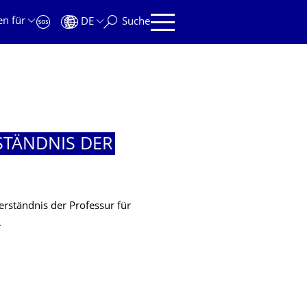
en für
DE
Suche
STÄNDNIS DER
verständnis der Professur für
.
STÄNDNIS DER PROFESSUR