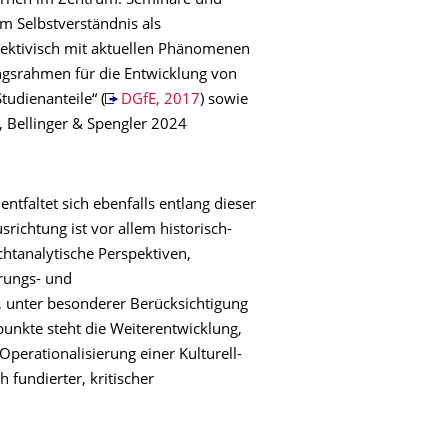
Lernen im Zentrum. Seminare und
m Selbstverständnis als
pektivisch mit aktuellen Phänomenen
ungsrahmen für die Entwicklung von
udienanteile“ (
DGfE, 2017
) sowie
 Bellinger & Spengler 2024
entfaltet sich ebenfalls entlang dieser
ichtung ist vor allem historisch-
chtanalytische Perspektiven,
erungs- und
, unter besonderer Berücksichtigung
unkte steht die Weiterentwicklung,
erationalisierung einer Kulturell-
 fundierter, kritischer