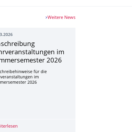
Weitere News
3.2026
nschreibung
hrveranstaltun­gen im
mmersemester 2026
chreibehinweise für die
rveranstaltungen im
mersemester 2026
 und Künstlichkeit
iterlesen
Einschreibung Lehrveranstaltungen im Sommersemeste