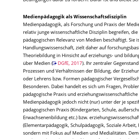
Bedingungen dafür zu fördern. Dafür ist und bleibt Sch
Medienpädagogik als Wissenschaftsdisziplin
Medienpädagogik, als Forschung und Praxis der Medien
relativ junge wissenschaftliche Disziplin begreifen, die
pädagogischen Relevanz von Medien beschäftigt. Sie is
Handlungswissenschaft, zielt daher auf forschungsbas
Theoriebildung in Hinsicht auf erziehungs- und bildu
über Medien (
DGfE, 2017
). Ihr zentraler Gegenstand
Prozessen und Verhältnissen der Bildung, der Erziehun
oder Lehrens bzw. Formen pädagogischer Vergesellsc
Besonderen. Dabei handelt es sich um Fragen, Probl
pädagogische Praxis und erziehungswissenschaftliche D
Medienpädagogik jedoch nicht (nur) unter der je spezi
pädagogischen Praxis (Kindergarten, Schule, außerschu
Erwachsenenbildung etc.) bzw. erziehungswissenschaft
(Elementarpädagogik, Schulpädagogik, Soziale Arbeit, 
sondern mit Fokus auf Medien und Medialitäten. Dem