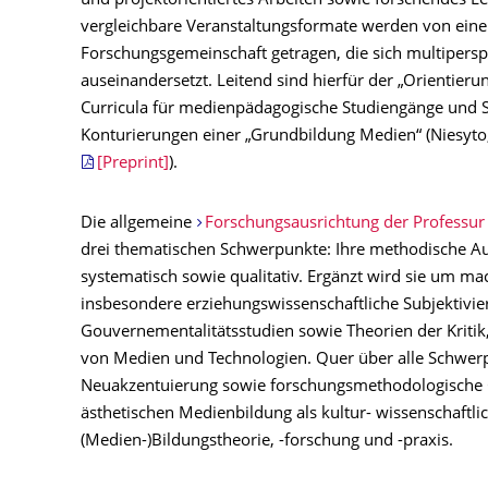
und projektorientiertes Arbeiten sowie forschendes 
vergleichbare Veranstaltungsformate werden von eine
Forschungsgemeinschaft getragen, die sich multipers
auseinandersetzt. Leitend sind hierfür der „Orientier
Curricula für medienpädagogische Studiengänge und St
Konturierungen einer „Grundbildung Medien“ (Niesyto,
[Preprint]
).
Die allgemeine
Forschungsausrichtung der Professur
drei thematischen Schwerpunkte: Ihre methodische Ausr
systematisch sowie qualitativ. Ergänzt wird sie um ma
insbesondere erziehungswissenschaftliche Subjektivi
Gouvernementalitätsstudien sowie Theorien der Kritik
von Medien und Technologien. Quer über alle Schwerp
Neuakzentuierung sowie forschungsmethodologische Op
ästhetischen Medienbildung als kultur- wissenschaftlich
(Medien-)Bildungstheorie, -forschung und -praxis.