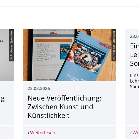
© Andreas Spengler
© Andreas Spengler
23.0
Ei
Le
So
Eins
Leh
Som
23.03.2026
ng
Neue Veröffentlichung:
Zwischen Kunst und
Künstlichkeit
ung der Professur für Medienpädagogik
Weiterlesen
Neue Veröffentlichung: Zwischen Kunst
We